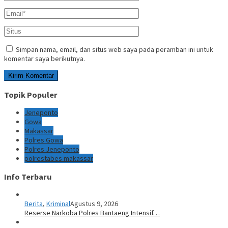
Simpan nama, email, dan situs web saya pada peramban ini untuk
komentar saya berikutnya.
Topik Populer
Jeneponto
Gowa
Makassar
Polres Gowa
Polres Jeneponto
polrestabes makassar
Info Terbaru
Berita
,
Kriminal
Agustus 9, 2026
Reserse Narkoba Polres Bantaeng Intensif…