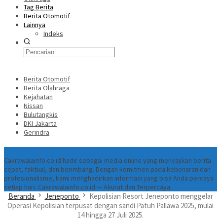
Tag Berita
Berita Otomotif
Lainnya
Indeks
Berita Otomotif
Berita Olahraga
Kejahatan
Nissan
Bulutangkis
DKI Jakarta
Gerindra
Tentang
Cakrawalainfo.co.id hadir sebagai media online yang menyajikan berita
cepat, faktual, dan berimbang. Dengan komitmen pada kebenaran dan
profesionalisme, kami menghadirkan informasi yang bisa Anda percaya
setiap hari. Cakrawalainfo.co.id — Akurat dan Terpercaya.
Beranda
Jeneponto
Kepolisian Resort Jeneponto menggelar
Operasi Kepolisian terpusat dengan sandi Patuh Pallawa 2025, mulai
14 hingga 27 Juli 2025.