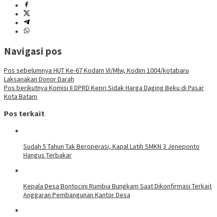
Navigasi pos
Pos sebelumnya
HUT Ke-67 Kodam VI/Mlw, Kodim 1004/kotabaru
Laksanakan Donor Darah
Pos berikutnya
Komisi II DPRD Kepri Sidak Harga Daging Beku di Pasar
Kota Batam
Pos terkait
Sudah 5 Tahun Tak Beroperasi, Kapal Latih SMKN 3 Jeneponto
Hangus Terbakar
Kepala Desa Bontocini Rumbia Bungkam Saat Dikonfirmasi Terkait
Anggaran Pembangunan Kantor Desa