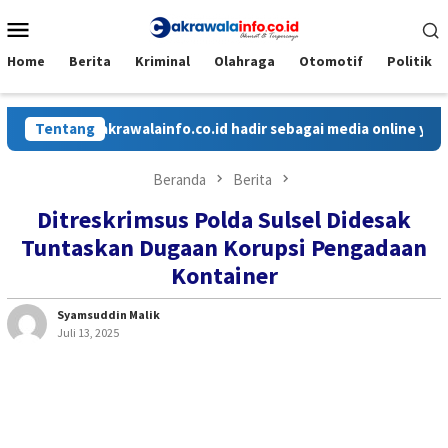
Loncat
Menu
ke
Mobile
konten
Home
Berita
Kriminal
Olahraga
Otomotif
Politik
Tentang
Cakrawalainfo.co.id hadir sebagai media online yang meny
Beranda
Berita
Ditreskrimsus Polda Sulsel Didesak
Tuntaskan Dugaan Korupsi Pengadaan
Kontainer
Syamsuddin Malik
Juli 13, 2025