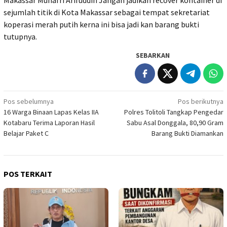
Makassar Munafri Arifuddin Jangan jadikan recover kontainer di
sejumlah titik di Kota Makassar sebagai tempat sekretariat
koperasi merah putih kerna ini bisa jadi kan barang bukti
tutupnya.
SEBARKAN
Navigasi
Pos sebelumnya
Pos berikutnya
16 Warga Binaan Lapas Kelas IIA
Polres Tolitoli Tangkap Pengedar
pos
Kotabaru Terima Laporan Hasil
Sabu Asal Donggala, 80,90 Gram
Belajar Paket C
Barang Bukti Diamankan
POS TERKAIT