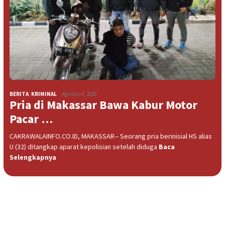
BERITA
,
KRIMINAL
Agustus 4, 2026
Pria di Makassar Bawa Kabur Motor
Pacar …
CAKRAWALAINFO.CO.ID, MAKASSAR-- Seorang pria berinisial HS alias
U (32) ditangkap aparat kepolisian setelah diduga
Baca
Selengkapnya