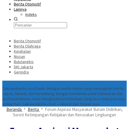
Berita Otomotif
Lainnya
Indeks
Berita Otomotif
Berita Olahraga
Kejahatan
Nissan
Bulutangkis
DKI Jakarta
Gerindra
Tentang
Cakrawalainfo.co.id hadir sebagai media online yang menyajikan berita
cepat, faktual, dan berimbang. Dengan komitmen pada kebenaran dan
profesionalisme, kami menghadirkan informasi yang bisa Anda percaya
setiap hari. Cakrawalainfo.co.id — Akurat dan Terpercaya.
Beranda
Berita
Forum Aspirasi Masyarakat Batam Didirikan,
Soroti Ketimpangan Kebijakan dan Kerusakan Lingkungan