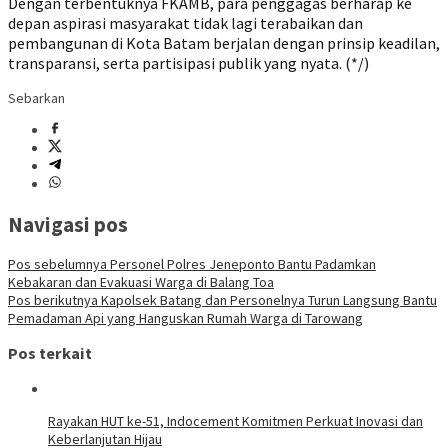
Dengan terbentuknya FKAMB, para penggagas berharap ke
depan aspirasi masyarakat tidak lagi terabaikan dan
pembangunan di Kota Batam berjalan dengan prinsip keadilan,
transparansi, serta partisipasi publik yang nyata. (*/)
Sebarkan
Navigasi pos
Pos sebelumnya
Personel Polres Jeneponto Bantu Padamkan
Kebakaran dan Evakuasi Warga di Balang Toa
Pos berikutnya
Kapolsek Batang dan Personelnya Turun Langsung Bantu
Pemadaman Api yang Hanguskan Rumah Warga di Tarowang
Pos terkait
Rayakan HUT ke-51, Indocement Komitmen Perkuat Inovasi dan
Keberlanjutan Hijau