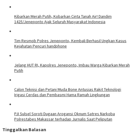
Kibarkan Merah Putih, Kobarkan Cinta Tanah Air! Dandim
1425/Jeneponto Ajak Seluruh Masyarakat Indonesia
Tim Resmob Polres Jeneponto, Kembali Berhasil Ungkap Kasus
Kejahatan Pencuri handphone
Jelang HUT RI, Kapolres Jeneponto, Imbau Warga Kibarkan Merah
Putih
Calon Teknisi dan Petani Muda Bone Antusias Rakit Teknologi
Irigasi Cerdas dan Pembasmi Hama Ramah Lingkungan
PJI Sulsel Soroti Dugaan Arogansi Oknum Satres Narkoba
Polrestabes Makassar terhadap Jurnalis Saat Peliputan
Tinggalkan Balasan