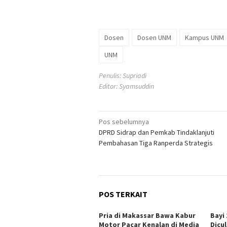
Dosen
Dosen UNM
Kampus UNM
UNM
Penulis: Supriadi
Editor: Syamsuddin
Navigasi
Pos sebelumnya
DPRD Sidrap dan Pemkab Tindaklanjuti
pos
Pembahasan Tiga Ranperda Strategis
POS TERKAIT
Pria di Makassar Bawa Kabur
Bayi
Motor Pacar Kenalan di Media
Dicu