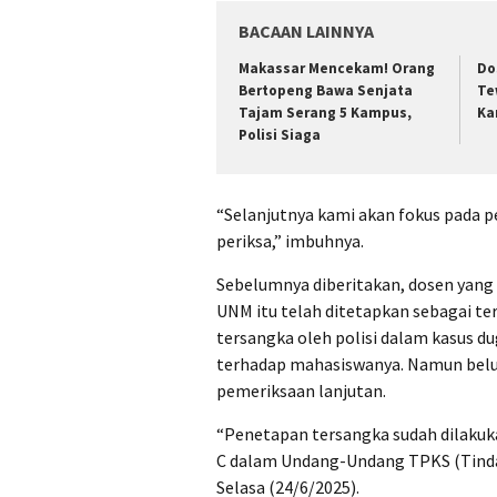
BACAAN LAINNYA
Makassar Mencekam! Orang
Do
Bertopeng Bawa Senjata
Te
Tajam Serang 5 Kampus,
Ka
Polisi Siaga
“Selanjutnya kami akan fokus pada p
periksa,” imbuhnya.
Sebelumnya diberitakan, dosen yang 
UNM itu telah ditetapkan sebagai ter
tersangka oleh polisi dalam kasus d
terhadap mahasiswanya. Namun belum
pemeriksaan lanjutan.
“Penetapan tersangka sudah dilakuka
C dalam Undang-Undang TPKS (Tindak
Selasa (24/6/2025).