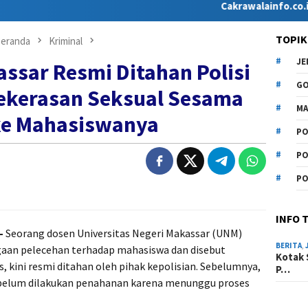
Cakrawalainfo.co.id hadir s
TOPIK
eranda
Kriminal
J
sar Resmi Ditahan Polisi
G
ekerasan Seksual Sesama
MA
ke Mahasiswanya
PO
PO
PO
INFO 
–
Seorang dosen Universitas Negeri Makassar (UNM)
BERITA
,
dugaan pelecehan terhadap mahasiswa dan disebut
Kotak 
 kini resmi ditahan oleh pihak kepolisian. Sebelumnya,
P…
 belum dilakukan penahanan karena menunggu proses