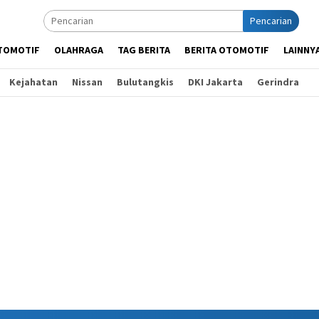
Pencarian
TOMOTIF
OLAHRAGA
TAG BERITA
BERITA OTOMOTIF
LAINNY
Kejahatan
Nissan
Bulutangkis
DKI Jakarta
Gerindra