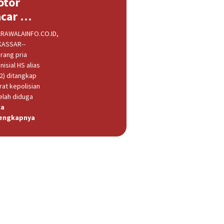
otor
acar …
RAWALAINFO.CO.ID,
ASSAR--
rang pria
nisial HS alias
32) ditangkap
rat kepolisian
elah diduga
ca
engkapnya