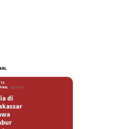
NAL
ITA
,
MINAL
Agustus 4,
ia di
akassar
awa
abur