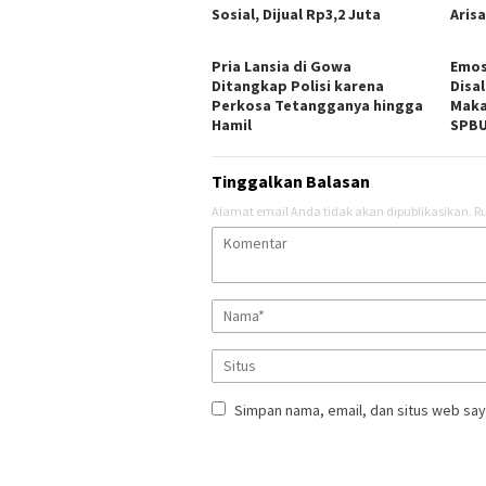
Sosial, Dijual Rp3,2 Juta
Aris
Pria Lansia di Gowa
Emos
Ditangkap Polisi karena
Disal
Perkosa Tetangganya hingga
Maka
Hamil
SPB
Tinggalkan Balasan
Alamat email Anda tidak akan dipublikasikan.
Ru
Simpan nama, email, dan situs web say