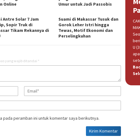
M
an Online
Umur untuk Jadi Passobis
P
i Antre Solar 7 Jam
Suami di Makassar Tusuk dan
CAK
ip, Sopir Truk di
Gorok Leher Istri hingga
MAK
ssar Tikam Rekannya di
Tewas, Motif Ekonomi dan
Seo
U
Perselingkuhan
beri
U (
apa
set
as yang wajib ditandai
*
Ba
Sel
a pada peramban ini untuk komentar saya berikutnya.