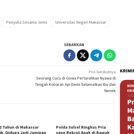
Penyuka Sesama Jenis
Universitas Negeri Makassar
SEBARKAN
KRIMI
Pos berikutnya
Seorang Cucu di Gowa Pertaruhkan Nyawa di
Tengah Kobaran Api Demi Selamatkan Ibu dan
BER
Nenek
KRI
2026
Pr
M
B
K
 2 Tahun di Makassar
Polda Sulsel Ringkus Pria
lik, Diduga Jadi Jaminan
yang Rekrut Anak di Bawah