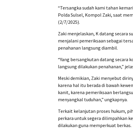
“Tersangka sudah kami tahan kemarin
Polda Sulsel, Kompol Zaki, saat me
(2/7/2025).
Zaki menjelaskan, K datang secara s
menjalani pemeriksaan sebagai tersa
penahanan langsung diambil.
“Yang bersangkutan datang secara ko
langsung dilakukan penahanan,” jelas
Meski demikian, Zaki menyebut diri
karena hal itu berada di bawah kewe
kanit, karena pemeriksaan berlangs
menyangkal tuduhan,” ungkapnya.
Terkait kelanjutan proses hukum, pi
perkara untuk segera dilimpahkan k
dilakukan guna memperkuat berkas.