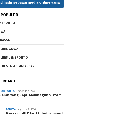
ebagai media online yang menyajikan berita cepat, faktual, dan 
 POPULER
ENEPONTO
OWA
KASSAR
LRES GOWA
LRES JENEPONTO
LRESTABES MAKASSAR
TERBARU
JENEPONTO
Agustus 7, 2026
Saran Yang Sepi .Membagun Sistem
BERITA
Agustus 7, 2026
Rayakan HUT ke-51, Indocement