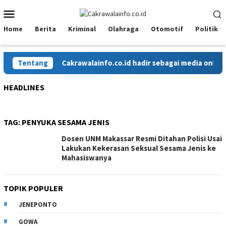
Loncat
Menu
ke
Mobile
konten
Home
Berita
Kriminal
Olahraga
Otomotif
Politik
Tentang
Cakrawalainfo.co.id hadir sebagai media online yan
HEADLINES
TAG:
PENYUKA SESAMA JENIS
Dosen UNM Makassar Resmi Ditahan Polisi Usai
Lakukan Kekerasan Seksual Sesama Jenis ke
Mahasiswanya
TOPIK POPULER
JENEPONTO
GOWA