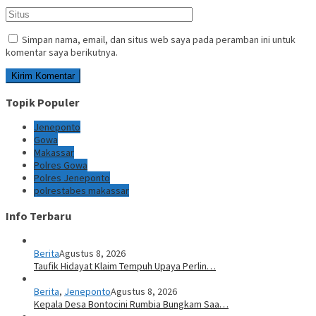
Simpan nama, email, dan situs web saya pada peramban ini untuk
komentar saya berikutnya.
Topik Populer
Jeneponto
Gowa
Makassar
Polres Gowa
Polres Jeneponto
polrestabes makassar
Info Terbaru
Berita
Agustus 8, 2026
Taufik Hidayat Klaim Tempuh Upaya Perlin…
Berita
,
Jeneponto
Agustus 8, 2026
Kepala Desa Bontocini Rumbia Bungkam Saa…