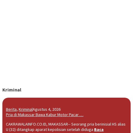
Kriminal
Berita
,
Kriminal
Agustus 4, 2026
Pria di Makassar Bawa Kabur Motor Pacar …
CAKRAWALAINFO.CO.ID, MAKASSAR-- Seorang pria berinisial HS alias
U (32) ditangkap aparat kepolisian setelah diduga
Baca