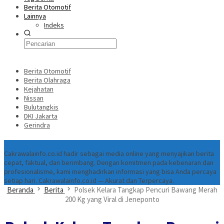
Berita Otomotif
Lainnya
Indeks
Berita Otomotif
Berita Olahraga
Kejahatan
Nissan
Bulutangkis
DKI Jakarta
Gerindra
Tentang
Cakrawalainfo.co.id hadir sebagai media online yang menyajikan berita
cepat, faktual, dan berimbang. Dengan komitmen pada kebenaran dan
profesionalisme, kami menghadirkan informasi yang bisa Anda percaya
setiap hari. Cakrawalainfo.co.id — Akurat dan Terpercaya.
Beranda
Berita
Polsek Kelara Tangkap Pencuri Bawang Merah
200 Kg yang Viral di Jeneponto