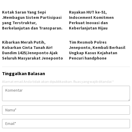
Kotak Saran Yang Sepi
Rayakan HUT ke-51,
.Membagun Sistem Partisipasi
Indocement Komitmen
yang Terstruktur,
Perkuat Inovasi dan
Berkelanjutan dan Transparan.
Keberlanjutan Hijau
Kibarkan Merah Putih,
Tim Resmob Polres
Kobarkan Cinta Tanah Air!
Jeneponto, Kembali Berhasil
Dandim 1425/Jeneponto Ajak
Ungkap Kasus Kejahatan
Seluruh Masyarakat Jeneponto
Pencuri handphone
Tinggalkan Balasan
Alamat email Anda tidak akan dipublikasikan.
Ruas yang wajib ditandai
*