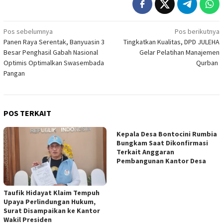
Navigasi
Pos sebelumnya
Pos berikutnya
Panen Raya Serentak, Banyuasin 3
Tingkatkan Kualitas, DPD JULEHA
pos
Besar Penghasil Gabah Nasional
Gelar Pelatihan Manajemen
Optimis Optimalkan Swasembada
Qurban
Pangan
POS TERKAIT
Kepala Desa Bontocini Rumbia
Bungkam Saat Dikonfirmasi
Terkait Anggaran
Pembangunan Kantor Desa
Taufik Hidayat Klaim Tempuh
Upaya Perlindungan Hukum,
Surat Disampaikan ke Kantor
Wakil Presiden