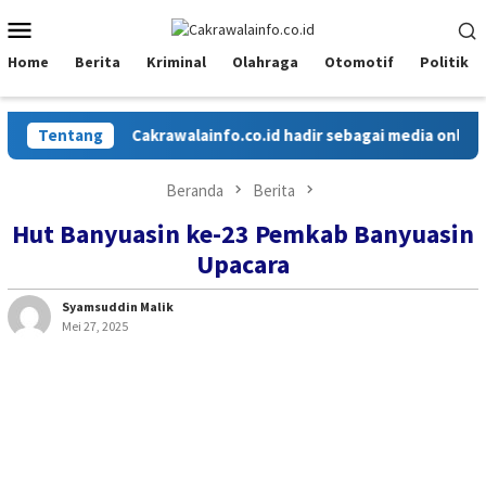
Loncat
Menu
ke
Mobile
konten
Home
Berita
Kriminal
Olahraga
Otomotif
Politik
Tentang
Cakrawalainfo.co.id hadir sebagai media online ya
Beranda
Berita
Hut Banyuasin ke-23 Pemkab Banyuasin
Upacara
Syamsuddin Malik
Mei 27, 2025