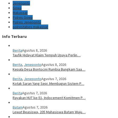
Jeneponto
Gowa
Makassar
Polres Gowa
Polres Jeneponto
polrestabes makassar
Info Terbaru
Berita
Agustus 8, 2026
Taufik Hidayat Klaim Tempuh Upaya Perlin…
Berita
,
Jeneponto
Agustus 8, 2026
Kepala Desa Bontocini Rumbia Bungkam Saa…
Berita
,
Jeneponto
Agustus 7, 2026
Kotak Saran Yang Sepi .Membagun Sistem P…
Berita
Agustus 7, 2026
Rayakan HUT ke-51, Indocement Komitmen P…
Batam
Agustus 7, 2026
Lewat Beasiswa, 205 Mahasiswa Batam Wuju…