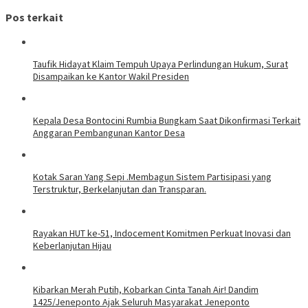
Pos terkait
Taufik Hidayat Klaim Tempuh Upaya Perlindungan Hukum, Surat
Disampaikan ke Kantor Wakil Presiden
Kepala Desa Bontocini Rumbia Bungkam Saat Dikonfirmasi Terkait
Anggaran Pembangunan Kantor Desa
Kotak Saran Yang Sepi .Membagun Sistem Partisipasi yang
Terstruktur, Berkelanjutan dan Transparan.
Rayakan HUT ke-51, Indocement Komitmen Perkuat Inovasi dan
Keberlanjutan Hijau
Kibarkan Merah Putih, Kobarkan Cinta Tanah Air! Dandim
1425/Jeneponto Ajak Seluruh Masyarakat Jeneponto