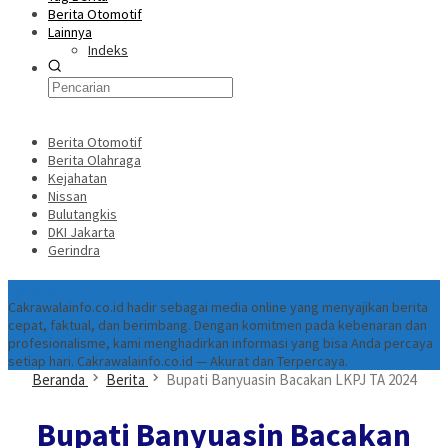
Berita Otomotif
Lainnya
Indeks
Berita Otomotif
Berita Olahraga
Kejahatan
Nissan
Bulutangkis
DKI Jakarta
Gerindra
Tentang
Cakrawalainfo.co.id hadir sebagai media online yang menyajikan berita
cepat, faktual, dan berimbang. Dengan komitmen pada kebenaran dan
profesionalisme, kami menghadirkan informasi yang bisa Anda percaya
setiap hari. Cakrawalainfo.co.id — Akurat dan Terpercaya.
Beranda
Berita
Bupati Banyuasin Bacakan LKPJ TA 2024
Bupati Banyuasin Bacakan