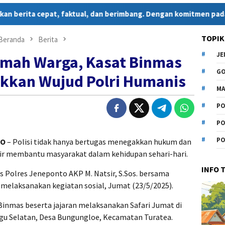
ta cepat, faktual, dan berimbang. Dengan komitmen pada kebenara
TOPIK
Beranda
Berita
J
umah Warga, Kasat Binmas
G
kkan Wujud Polri Humanis
MA
PO
PO
PO
TO
– Polisi tidak hanya bertugas menegakkan hukum dan
ir membantu masyarakat dalam kehidupan sehari-hari.
INFO 
s Polres Jeneponto AKP M. Natsir, S.Sos. bersama
elaksanakan kegiatan sosial, Jumat (23/5/2025).
inmas beserta jajaran melaksanakan Safari Jumat di
ggu Selatan, Desa Bungungloe, Kecamatan Turatea.