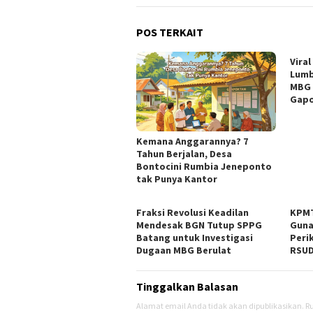
POS TERKAIT
Viral
Lumb
MBG 
Gapo
Kemana Anggarannya? 7
Tahun Berjalan, Desa
Bontocini Rumbia Jeneponto
tak Punya Kantor
Fraksi Revolusi Keadilan
KPMT
Mendesak BGN Tutup SPPG
Guna
Batang untuk Investigasi
Peri
Dugaan MBG Berulat
RSUD
Tinggalkan Balasan
Alamat email Anda tidak akan dipublikasikan.
Ru