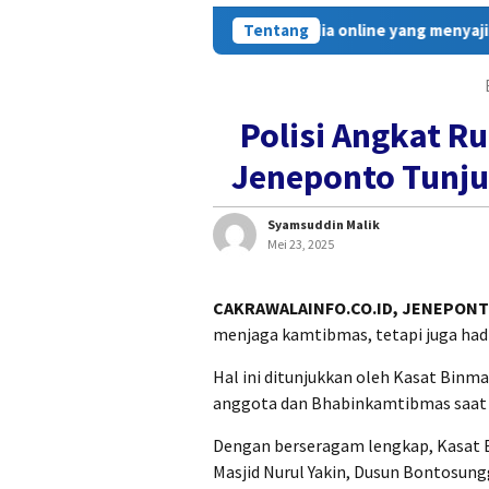
walainfo.co.id hadir sebagai media online yang menyajikan beri
Tentang
Polisi Angkat R
Jeneponto Tunju
Syamsuddin Malik
Mei 23, 2025
CAKRAWALAINFO.CO.ID, JENEPON
menjaga kamtibmas, tetapi juga had
Hal ini ditunjukkan oleh Kasat Binma
anggota dan Bhabinkamtibmas saat m
Dengan berseragam lengkap, Kasat B
Masjid Nurul Yakin, Dusun Bontosun