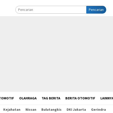
Pencarian
TOMOTIF
OLAHRAGA
TAG BERITA
BERITA OTOMOTIF
LAINNY
Kejahatan
Nissan
Bulutangkis
DKI Jakarta
Gerindra