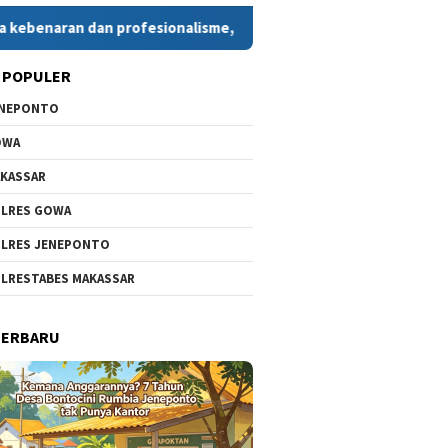
n dan profesionalisme, kami menghadirkan informasi yang bisa A
 POPULER
ENEPONTO
OWA
KASSAR
LRES GOWA
LRES JENEPONTO
LRESTABES MAKASSAR
TERBARU