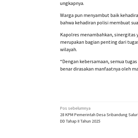
ungkapnya.
Warga pun menyambut baik kehadiran
bahwa kehadiran polisi membuat suas
Kapolres menambahkan, sinergitas y
merupakan bagian penting dari tugas
wilayah.
“Dengan kebersamaan, semua tugas a
benar dirasakan manfaatnya oleh mas
Navigasi
Pos sebelumnya
28 KPM Pemerintah Desa Sribandung Salur
pos
DD Tahap II Tahun 2025