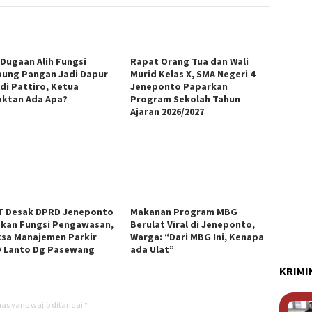
 Dugaan Alih Fungsi
Rapat Orang Tua dan Wali
ung Pangan Jadi Dapur
Murid Kelas X, SMA Negeri 4
di Pattiro, Ketua
Jeneponto Paparkan
ktan Ada Apa?
Program Sekolah Tahun
Ajaran 2026/2027
 Desak DPRD Jeneponto
Makanan Program MBG
kan Fungsi Pengawasan,
Berulat Viral di Jeneponto,
ksa Manajemen Parkir
Warga: “Dari MBG Ini, Kenapa
 Lanto Dg Pasewang
ada Ulat”
KRIMI
as yang wajib ditandai
*