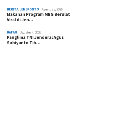
BERITA
,
JENEPONTO
Agustus 5, 2026
Makanan Program MBG Berulat
Viral di Jen…
BATAM
Agustus 4, 2026
Panglima TNI Jenderal Agus
Subiyanto Tib…