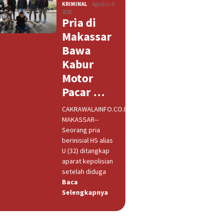
KRIMINAL
Agustus 4,
2026
Pria di
Makassar
Bawa
Kabur
Motor
Pacar …
CAKRAWALAINFO.CO.ID,
MAKASSAR--
Seorang pria
berinisial HS alias
U (32) ditangkap
aparat kepolisian
setelah diduga
Baca
Selengkapnya