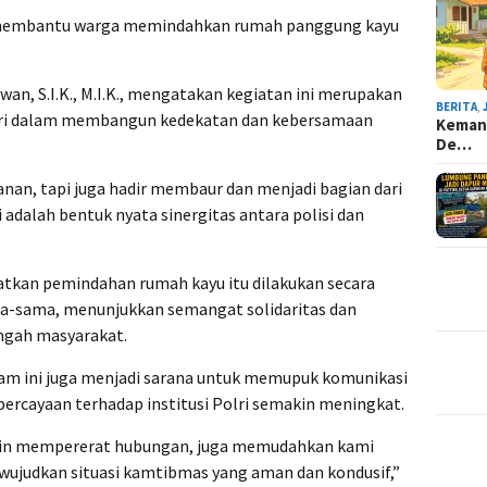
n membantu warga memindahkan rumah panggung kayu
an, S.I.K., M.I.K., mengatakan kegiatan ini merupakan
BERITA
,
lri dalam membangun kedekatan dan kebersamaan
Kemana
De…
nan, tapi juga hadir membaur dan menjadi bagian dari
 adalah bentuk nyata sinergitas antara polisi dan
tkan pemindahan rumah kayu itu dilakukan secara
-sama, menunjukkan semangat solidaritas dan
ngah masyarakat.
am ini juga menjadi sarana untuk memupuk komunikasi
percayaan terhadap institusi Polri semakin meningkat.
ain mempererat hubungan, juga memudahkan kami
ujudkan situasi kamtibmas yang aman dan kondusif,”