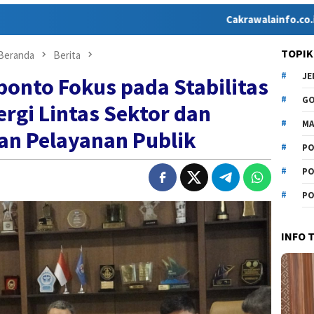
Cakrawalainfo.co.id hadir seb
TOPIK
Beranda
Berita
J
onto Fokus pada Stabilitas
G
ergi Lintas Sektor dan
MA
an Pelayanan Publik
PO
PO
PO
INFO 