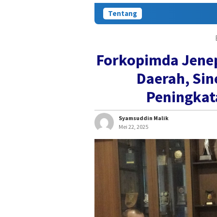
Tentang
Forkopimda Jenep
Daerah, Sin
Peningkat
Syamsuddin Malik
Mei 22, 2025