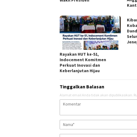
Kant
Kiba
Koba
Dand
Selu
Jene
Rayakan HUT ke-51,
Indocement Komitmen
Perkuat Inovasi dan
Keberlanjutan Hijau
Tinggalkan Balasan
Alamat email Anda tidak akan dipublikasikan.
Ru