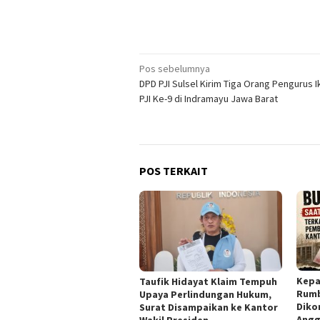
Navigasi
Pos sebelumnya
DPD PJI Sulsel Kirim Tiga Orang Pengurus I
pos
PJI Ke-9 di Indramayu Jawa Barat
POS TERKAIT
Kepa
Taufik Hidayat Klaim Tempuh
Rumb
Upaya Perlindungan Hukum,
Diko
Surat Disampaikan ke Kantor
Angg
Wakil Presiden