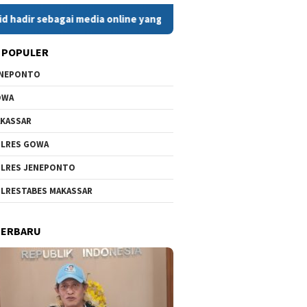
agai media online yang menyajikan berita cepat, faktual, dan b
 POPULER
ENEPONTO
OWA
KASSAR
LRES GOWA
LRES JENEPONTO
LRESTABES MAKASSAR
TERBARU