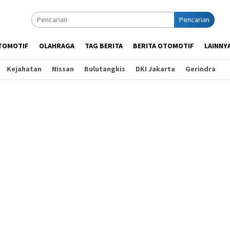
Pencarian
TOMOTIF
OLAHRAGA
TAG BERITA
BERITA OTOMOTIF
LAINNY
Kejahatan
Nissan
Bulutangkis
DKI Jakarta
Gerindra