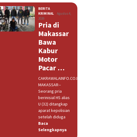
BERITA
,
KRIMINAL
Agustus 4,
2026
Pria di
Makassar
Bawa
Kabur
Motor
Pacar …
CAKRAWALAINFO.CO.ID,
MAKASSAR--
Seorang pria
berinisial HS alias
U (32) ditangkap
aparat kepolisian
setelah diduga
Baca
Selengkapnya