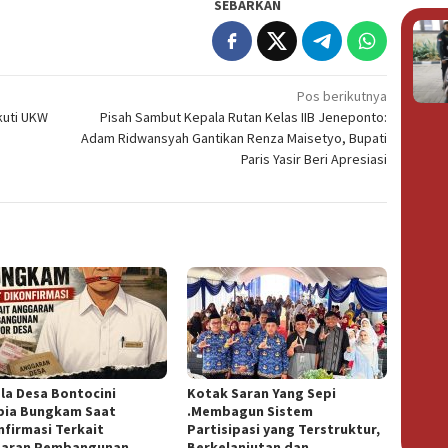
SEBARKAN
Pos berikutnya
kuti UKW
Pisah Sambut Kepala Rutan Kelas IIB Jeneponto:
Adam Ridwansyah Gantikan Renza Maisetyo, Bupati
Paris Yasir Beri Apresiasi
la Desa Bontocini
Kotak Saran Yang Sepi
ia Bungkam Saat
.Membagun Sistem
nfirmasi Terkait
Partisipasi yang Terstruktur,
aran Pembangunan
Berkelanjutan dan