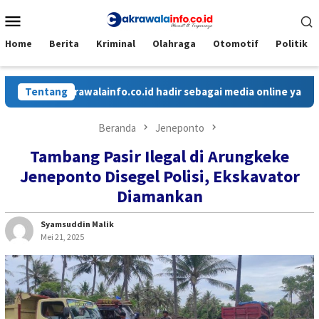
Loncat
Menu
ke
Mobile
konten
Home
Berita
Kriminal
Olahraga
Otomotif
Politik
Cakrawalainfo.co.id hadir sebagai media online yang menyaji
Tentang
Beranda
Jeneponto
Tambang Pasir Ilegal di Arungkeke
Jeneponto Disegel Polisi, Ekskavator
Diamankan
Syamsuddin Malik
Mei 21, 2025