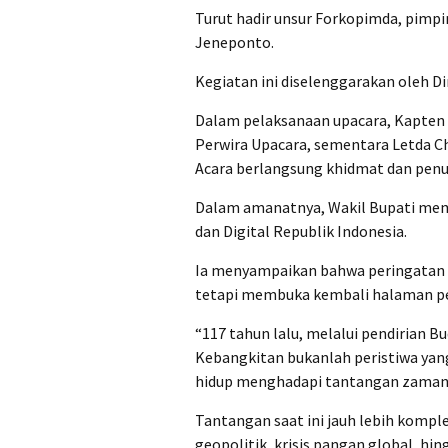
Turut hadir unsur Forkopimda, pimp
Jeneponto.
Kegiatan ini diselenggarakan oleh D
‎Dalam pelaksanaan upacara, Kapten 
Perwira Upacara, sementara Letda C
Acara berlangsung khidmat dan pen
‎Dalam amanatnya, Wakil Bupati me
dan Digital Republik Indonesia.
Ia menyampaikan bahwa peringatan 
tetapi membuka kembali halaman pe
‎“117 tahun lalu, melalui pendirian 
Kebangkitan bukanlah peristiwa yang
hidup menghadapi tantangan zaman,”
‎Tantangan saat ini jauh lebih kompl
geopolitik, krisis pangan global, hi