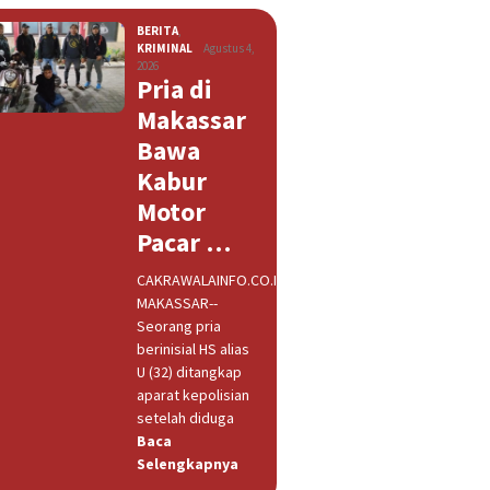
BERITA
,
KRIMINAL
Agustus 4,
2026
Pria di
Makassar
Bawa
Kabur
Motor
Pacar …
CAKRAWALAINFO.CO.ID,
MAKASSAR--
Seorang pria
berinisial HS alias
U (32) ditangkap
aparat kepolisian
setelah diduga
Baca
Selengkapnya