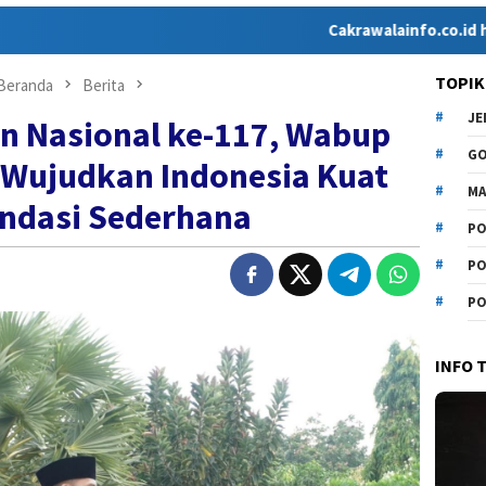
Cakrawalainfo.co.id hadir sebaga
TOPIK
Beranda
Berita
J
n Nasional ke-117, Wabup
G
 Wujudkan Indonesia Kuat
MA
ondasi Sederhana
PO
PO
PO
INFO 