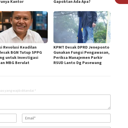
Punya Kantor
Gapoktan Ada Apa?
si Revolusi Keadilan
KPMT Desak DPRD Jeneponto
esak BGN Tutup SPPG
Gunakan Fungsi Pengawasan,
ng untuk Investigasi
Periksa Manajemen Parkir
an MBG Berulat
RSUD Lanto Dg Pasewang
as yang wajib ditandai
*