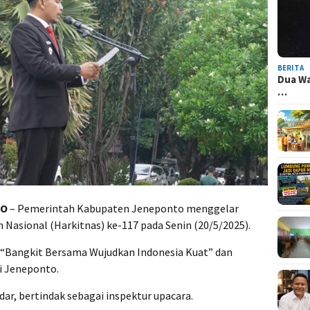
BERITA
Dua Wa
…
TO
– Pemerintah Kabupaten Jeneponto menggelar
 Nasional (Harkitnas) ke-117 pada Senin (20/5/2025).
 “Bangkit Bersama Wujudkan Indonesia Kuat” dan
i Jeneponto.
dar, bertindak sebagai inspektur upacara.