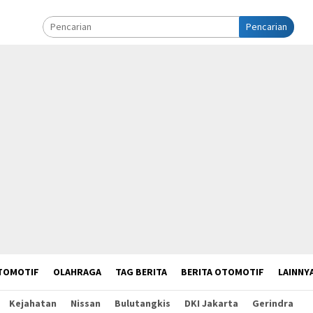
Pencarian
TOMOTIF
OLAHRAGA
TAG BERITA
BERITA OTOMOTIF
LAINNY
Kejahatan
Nissan
Bulutangkis
DKI Jakarta
Gerindra