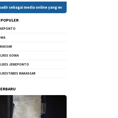
i media online yang menyajikan berita cepat, faktual, dan beri
 POPULER
ENEPONTO
OWA
KASSAR
LRES GOWA
LRES JENEPONTO
LRESTABES MAKASSAR
TERBARU