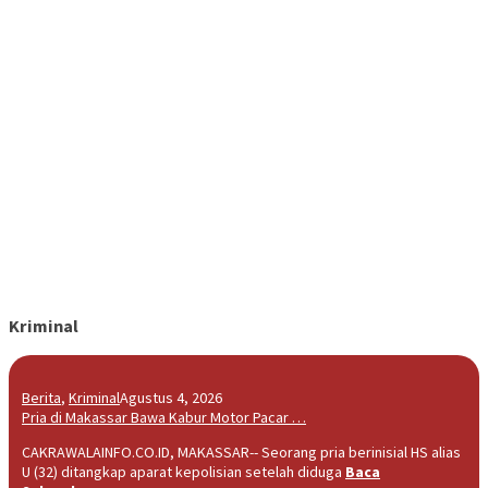
Kriminal
Berita
,
Kriminal
Agustus 4, 2026
Pria di Makassar Bawa Kabur Motor Pacar …
CAKRAWALAINFO.CO.ID, MAKASSAR-- Seorang pria berinisial HS alias
U (32) ditangkap aparat kepolisian setelah diduga
Baca