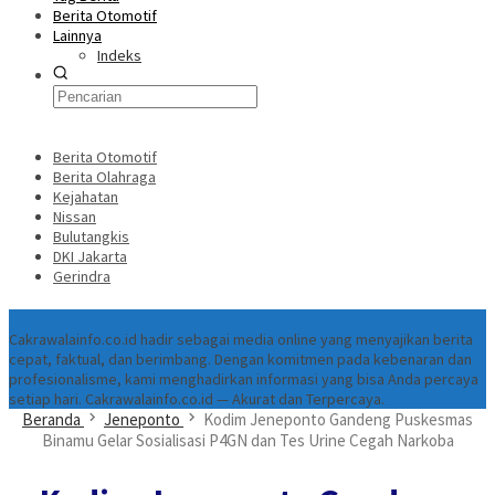
Berita Otomotif
Lainnya
Indeks
Berita Otomotif
Berita Olahraga
Kejahatan
Nissan
Bulutangkis
DKI Jakarta
Gerindra
Tentang
Cakrawalainfo.co.id hadir sebagai media online yang menyajikan berita
cepat, faktual, dan berimbang. Dengan komitmen pada kebenaran dan
profesionalisme, kami menghadirkan informasi yang bisa Anda percaya
setiap hari. Cakrawalainfo.co.id — Akurat dan Terpercaya.
Beranda
Jeneponto
Kodim Jeneponto Gandeng Puskesmas
Binamu Gelar Sosialisasi P4GN dan Tes Urine Cegah Narkoba