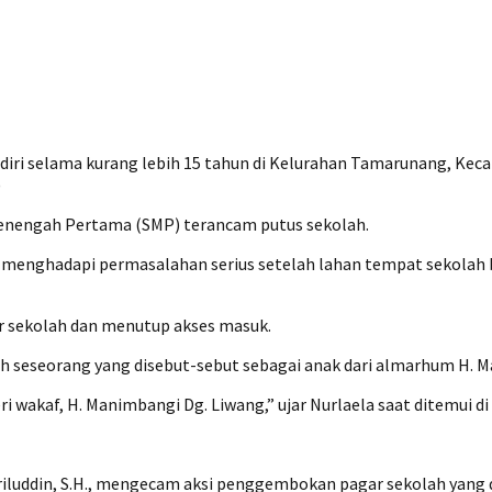
rdiri selama kurang lebih 15 tahun di Kelurahan Tamarunang, Ke
)
 Menengah Pertama (SMP) terancam putus sekolah.
ni menghadapi permasalahan serius setelah lahan tempat sekolah
 sekolah dan menutup akses masuk.
h seseorang yang disebut-sebut sebagai anak dari almarhum H. 
wakaf, H. Manimbangi Dg. Liwang,” ujar Nurlaela saat ditemui di 
riluddin, S.H., mengecam aksi penggembokan pagar sekolah yang 