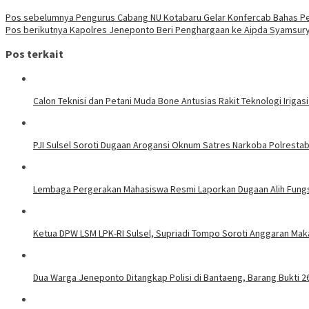
Pos sebelumnya
Pengurus Cabang NU Kotabaru Gelar Konfercab Bahas 
Pos berikutnya
Kapolres Jeneponto Beri Penghargaan ke Aipda Syamsurya
Pos terkait
Calon Teknisi dan Petani Muda Bone Antusias Rakit Teknologi Iri
PJI Sulsel Soroti Dugaan Arogansi Oknum Satres Narkoba Polrestab
Lembaga Pergerakan Mahasiswa Resmi Laporkan Dugaan Alih Fung
Ketua DPW LSM LPK-RI Sulsel, Supriadi Tompo Soroti Anggaran Mak
Dua Warga Jeneponto Ditangkap Polisi di Bantaeng, Barang Bukti 