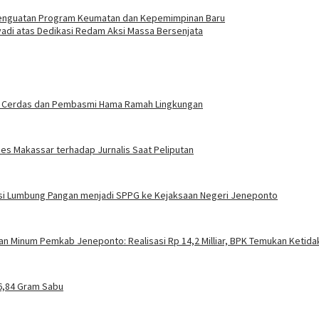
Penguatan Program Keumatan dan Kepemimpinan Baru
di atas Dedikasi Redam Aksi Massa Bersenjata
gasi Cerdas dan Pembasmi Hama Ramah Lingkungan
es Makassar terhadap Jurnalis Saat Peliputan
si Lumbung Pangan menjadi SPPG ke Kejaksaan Negeri Jeneponto
an Minum Pemkab Jeneponto: Realisasi Rp 14,2 Milliar, BPK Temukan Ketida
26,84 Gram Sabu