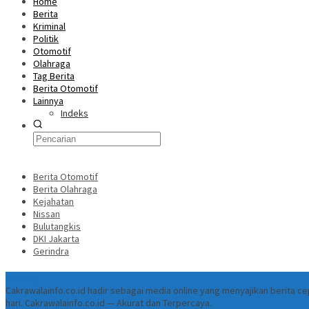
Home
Berita
Kriminal
Politik
Otomotif
Olahraga
Tag Berita
Berita Otomotif
Lainnya
Indeks
Berita Otomotif
Berita Olahraga
Kejahatan
Nissan
Bulutangkis
DKI Jakarta
Gerindra
Tentang
Cakrawalainfo.co.id hadir sebagai media online yang menyajikan berita 
hari. Cakrawalainfo.co.id — Akurat dan Terpercaya.