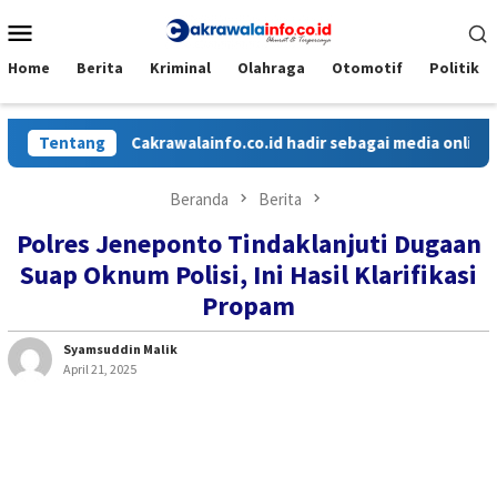
Loncat
Menu
ke
Mobile
konten
Home
Berita
Kriminal
Olahraga
Otomotif
Politik
Tentang
Cakrawalainfo.co.id hadir sebagai media online yang
Beranda
Berita
Polres Jeneponto Tindaklanjuti Dugaan
Suap Oknum Polisi, Ini Hasil Klarifikasi
Propam
Syamsuddin Malik
April 21, 2025