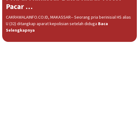
Pacar …
CAKRAWALAINFO.CO.ID, MAKASSAR-- Seorang pria berinisial HS alias
U (32) ditangkap aparat kepolisian setelah diduga
Baca
Selengkapnya