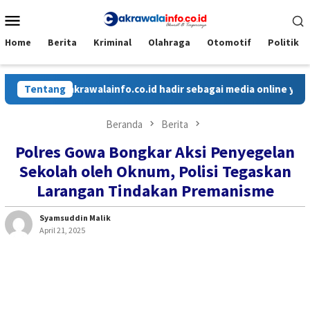
Loncat
Menu
ke
Mobile
konten
Home
Berita
Kriminal
Olahraga
Otomotif
Politik
Tentang
Cakrawalainfo.co.id hadir sebagai media online yang menya
Beranda
Berita
Polres Gowa Bongkar Aksi Penyegelan
Sekolah oleh Oknum, Polisi Tegaskan
Larangan Tindakan Premanisme
Syamsuddin Malik
April 21, 2025