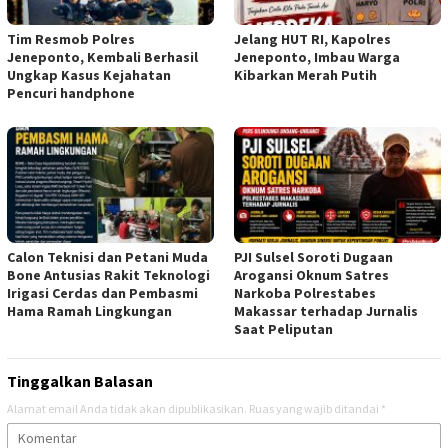
Tim Resmob Polres
Jelang HUT RI, Kapolres
Jeneponto, Kembali Berhasil
Jeneponto, Imbau Warga
Ungkap Kasus Kejahatan
Kibarkan Merah Putih
Pencuri handphone
Calon Teknisi dan Petani Muda
PJI Sulsel Soroti Dugaan
Bone Antusias Rakit Teknologi
Arogansi Oknum Satres
Irigasi Cerdas dan Pembasmi
Narkoba Polrestabes
Hama Ramah Lingkungan
Makassar terhadap Jurnalis
Saat Peliputan
Tinggalkan Balasan
Alamat email Anda tidak akan dipublikasikan.
Ruas yang wajib ditandai
*