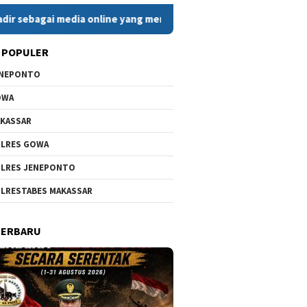
 media online yang menyajikan berita cepat, faktual, dan berim
 POPULER
ENEPONTO
OWA
KASSAR
LRES GOWA
LRES JENEPONTO
LRESTABES MAKASSAR
TERBARU