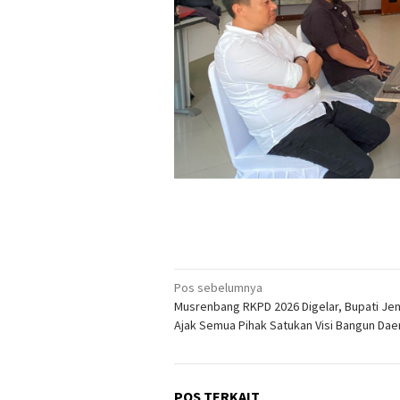
Navigasi
Pos sebelumnya
Musrenbang RKPD 2026 Digelar, Bupati Je
pos
Ajak Semua Pihak Satukan Visi Bangun Dae
POS TERKAIT