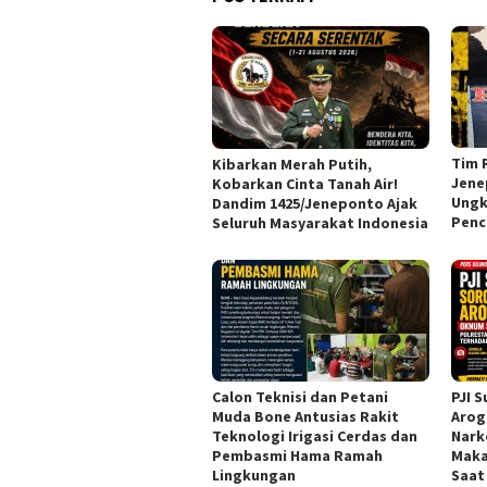
Tim 
Kibarkan Merah Putih,
Jene
Kobarkan Cinta Tanah Air!
Ungk
Dandim 1425/Jeneponto Ajak
Penc
Seluruh Masyarakat Indonesia
Calon Teknisi dan Petani
PJI 
Muda Bone Antusias Rakit
Arog
Teknologi Irigasi Cerdas dan
Nark
Pembasmi Hama Ramah
Maka
Lingkungan
Saat