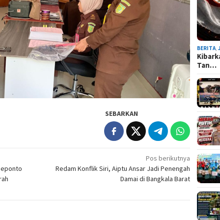
BERITA
,
Kibark
Tan…
SEBARKAN
Pos berikutnya
neponto
Redam Konflik Siri, Aiptu Ansar Jadi Penengah
rah
Damai di Bangkala Barat