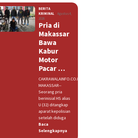
BERITA
,
KRIMINAL
Agustus 4,
2026
Pria di
Makassar
Bawa
Kabur
Motor
Pacar …
CAKRAWALAINFO.CO.ID,
MAKASSAR--
Seorang pria
berinisial HS alias
U (32) ditangkap
aparat kepolisian
setelah diduga
Baca
Selengkapnya