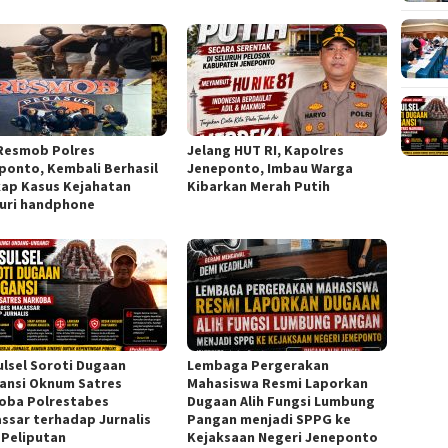
Resmob Polres
Jelang HUT RI, Kapolres
ponto, Kembali Berhasil
Jeneponto, Imbau Warga
ap Kasus Kejahatan
Kibarkan Merah Putih
uri handphone
Sulsel Soroti Dugaan
Lembaga Pergerakan
ansi Oknum Satres
Mahasiswa Resmi Laporkan
oba Polrestabes
Dugaan Alih Fungsi Lumbung
ssar terhadap Jurnalis
Pangan menjadi SPPG ke
 Peliputan
Kejaksaan Negeri Jeneponto