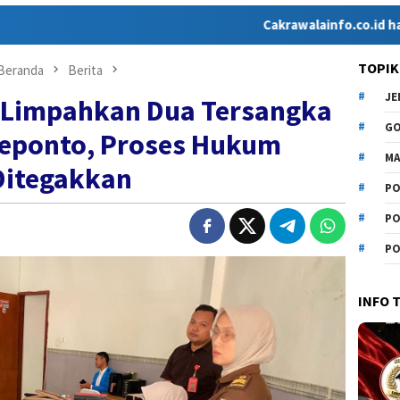
Cakrawalainfo.co.id hadir sebagai
TOPIK
Beranda
Berita
J
 Limpahkan Dua Tersangka
G
neponto, Proses Hukum
MA
Ditegakkan
PO
PO
PO
INFO 