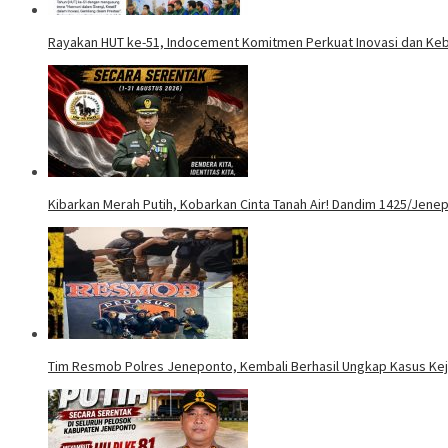
Rayakan HUT ke-51, Indocement Komitmen Perkuat Inovasi dan Kebe
Kibarkan Merah Putih, Kobarkan Cinta Tanah Air! Dandim 1425/Jene
Tim Resmob Polres Jeneponto, Kembali Berhasil Ungkap Kasus Ke