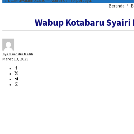
hari. Cakrawalainfo.co.id — Akurat dan Terpercaya.
Beranda
B
Wabup Kotabaru Syairi 
Syamsuddin Malik
Maret 13, 2025