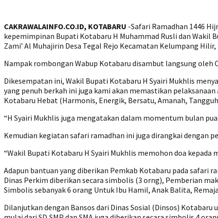
CAKRAWALAINFO.CO.ID, KOTABARU
-Safari Ramadhan 1446 Hij
kepemimpinan Bupati Kotabaru H Muhammad Rusli dan Wakil Bupa
Zami’ Al Muhajirin Desa Tegal Rejo Kecamatan Kelumpang Hilir, 
Nampak rombongan Wabup Kotabaru disambut langsung oleh Cama
Dikesempatan ini, Wakil Bupati Kotabaru H Syairi Mukhlis men
yang penuh berkah ini juga kami akan memastikan pelaksanaan
Kotabaru Hebat (Harmonis, Energik, Bersatu, Amanah, Tangguh
“H Syairi Mukhlis juga mengatakan dalam momentum bulan puas
Kemudian kegiatan safari ramadhan ini juga dirangkai dengan 
“Wakil Bupati Kotabaru H Syairi Mukhlis memohon doa kepada m
Adapun bantuan yang diberikan Pemkab Kotabaru pada safari ra
Dinas Perkim diberikan secara simbolis (3 orng), Pemberian 
Simbolis sebanyak 6 orang Untuk Ibu Hamil, Anak Balita, Remaja
Dilanjutkan dengan Bansos dari Dinas Sosial (Dinsos) Kotabaru 
mulai dari SD,SMP dan SMA juga diberikan secara simbolis 4 oran