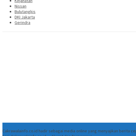
Kejahatan
Nissan
Bulutangkis
DKI Jakarta
Gerindra
Tentang
Cakrawalainfo.co.id hadir sebagai media online yang menyajikan berita 