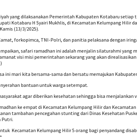
riyah yang dilaksanakan Pemerintah Kabupaten Kotabaru setiap t
ti Kotabaru H Syairi Mukhlis, di Kecamatan Kelumpang Hilir da
Kamis (13/3/2025).
t, forkopimca, TNI-Polri, dan panitia pelaksana dengan iringa
yampaikan, safari ramadhan ini adalah menjalin silaturahmi yang
 amanat visi misi pemerintahan sekarang yang akan direalisasi
)
a ini mari kita bersama-sama dan bersatu memajukan Kabupaten
penyerahan bantuan untuk warga setempat.
asyarakat agar diberikan kesehatan sehingga bisa menjalankan v
madhan ke empat di Kecamatan Kelumpang Hilir dan Kecamatan Ke
makanan tambahan pencegahan stunting dari Dinas Kesehatan Pu
 Putri.
untuk Kecamatan Kelumpang Hilir 5 orang bagi penyandang disabili
g