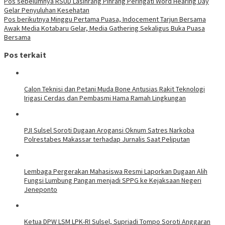
Pos sebelumnya
RSUD Lasinrang Pinrang Peringati Word Hearing Day
Gelar Penyuluhan Kesehatan
Pos berikutnya
Minggu Pertama Puasa, Indocement Tarjun Bersama
Awak Media Kotabaru Gelar, Media Gathering Sekaligus Buka Puasa
Bersama
Pos terkait
Calon Teknisi dan Petani Muda Bone Antusias Rakit Teknologi
Irigasi Cerdas dan Pembasmi Hama Ramah Lingkungan
PJI Sulsel Soroti Dugaan Arogansi Oknum Satres Narkoba
Polrestabes Makassar terhadap Jurnalis Saat Peliputan
Lembaga Pergerakan Mahasiswa Resmi Laporkan Dugaan Alih
Fungsi Lumbung Pangan menjadi SPPG ke Kejaksaan Negeri
Jeneponto
Ketua DPW LSM LPK-RI Sulsel, Supriadi Tompo Soroti Anggaran