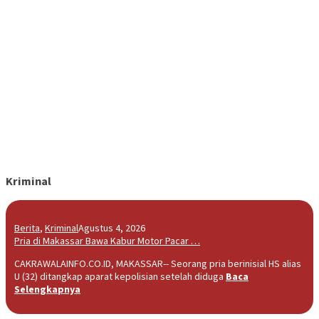
Kriminal
Berita
,
Kriminal
Agustus 4, 2026
Pria di Makassar Bawa Kabur Motor Pacar …
CAKRAWALAINFO.CO.ID, MAKASSAR-- Seorang pria berinisial HS alias
U (32) ditangkap aparat kepolisian setelah diduga
Baca
Selengkapnya