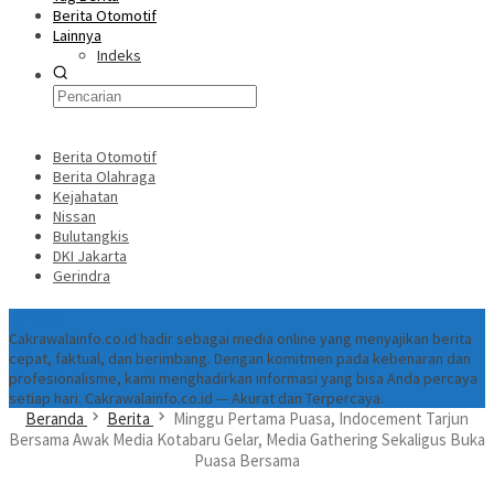
Berita Otomotif
Lainnya
Indeks
Berita Otomotif
Berita Olahraga
Kejahatan
Nissan
Bulutangkis
DKI Jakarta
Gerindra
Tentang
Cakrawalainfo.co.id hadir sebagai media online yang menyajikan berita
cepat, faktual, dan berimbang. Dengan komitmen pada kebenaran dan
profesionalisme, kami menghadirkan informasi yang bisa Anda percaya
setiap hari. Cakrawalainfo.co.id — Akurat dan Terpercaya.
Beranda
Berita
Minggu Pertama Puasa, Indocement Tarjun
Bersama Awak Media Kotabaru Gelar, Media Gathering Sekaligus Buka
Puasa Bersama