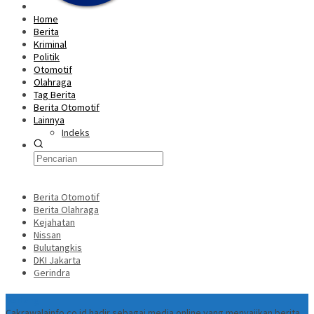
Home
Berita
Kriminal
Politik
Otomotif
Olahraga
Tag Berita
Berita Otomotif
Lainnya
Indeks
Berita Otomotif
Berita Olahraga
Kejahatan
Nissan
Bulutangkis
DKI Jakarta
Gerindra
Tentang
Cakrawalainfo.co.id hadir sebagai media online yang menyajikan berita