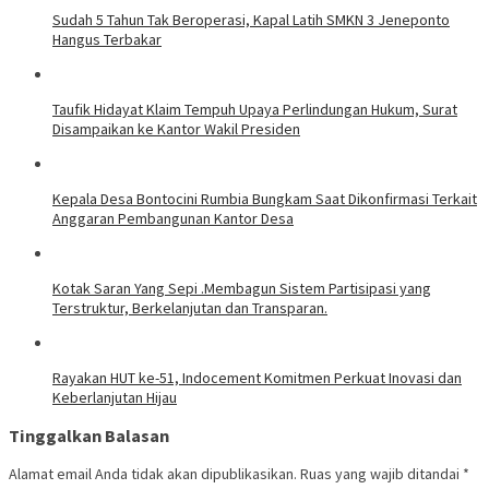
Sudah 5 Tahun Tak Beroperasi, Kapal Latih SMKN 3 Jeneponto
Hangus Terbakar
Taufik Hidayat Klaim Tempuh Upaya Perlindungan Hukum, Surat
Disampaikan ke Kantor Wakil Presiden
Kepala Desa Bontocini Rumbia Bungkam Saat Dikonfirmasi Terkait
Anggaran Pembangunan Kantor Desa
Kotak Saran Yang Sepi .Membagun Sistem Partisipasi yang
Terstruktur, Berkelanjutan dan Transparan.
Rayakan HUT ke-51, Indocement Komitmen Perkuat Inovasi dan
Keberlanjutan Hijau
Tinggalkan Balasan
Alamat email Anda tidak akan dipublikasikan.
Ruas yang wajib ditandai
*