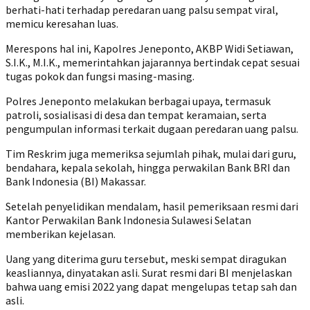
berhati-hati terhadap peredaran uang palsu sempat viral,
memicu keresahan luas.
Merespons hal ini, Kapolres Jeneponto, AKBP Widi Setiawan,
S.I.K., M.I.K., memerintahkan jajarannya bertindak cepat sesuai
tugas pokok dan fungsi masing-masing.
Polres Jeneponto melakukan berbagai upaya, termasuk
patroli, sosialisasi di desa dan tempat keramaian, serta
pengumpulan informasi terkait dugaan peredaran uang palsu.
Tim Reskrim juga memeriksa sejumlah pihak, mulai dari guru,
bendahara, kepala sekolah, hingga perwakilan Bank BRI dan
Bank Indonesia (BI) Makassar.
Setelah penyelidikan mendalam, hasil pemeriksaan resmi dari
Kantor Perwakilan Bank Indonesia Sulawesi Selatan
memberikan kejelasan.
Uang yang diterima guru tersebut, meski sempat diragukan
keasliannya, dinyatakan asli. Surat resmi dari BI menjelaskan
bahwa uang emisi 2022 yang dapat mengelupas tetap sah dan
asli.