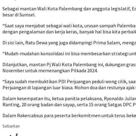
Sebagai mantan Wali Kota Palembang dan anggota legislatif
besar di Sumsel.
“Saat saya menjabat sebagai wali kota, urusan sampah Palemban
dengan pengalaman dan kerja keras, banyak hal bisa kita perbai
Di sisi lain, Ratu Dewa yang juga didampingi Prima Salam, men
“Mudah-mudahan konsolidasi ini bisa membesarkan strategi un
Dilanjutkan, mantan Pj Wali Kota Palembang ini, dukungan gras
November untuk memenangkan Pilkada 2024.
“Saya sudah membuktikan PDI Perjuangan peduli wong cilik, saat
Perjuangan di lapangan luar biasa. Mohon doa dan restunya aja
Dalam kesempatan itu, ketua panitia pelaksana, Ryonaldo Julia
Ranting, 20 orang badan dan sayap, serta 15 orang Satgas DPC 
Dalam Rakercabsus para peserta berkomitmen untuk terus beker
Sebarkan