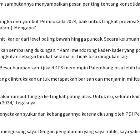
am sambutannya menyampaikan pesan penting tentang konsolidas
am rangka menyambut Pemilukada 2024, baik untuk tingkat provin
alam). Mengapa?
ti karier dari level paling bawah hingga puncak. Secara keilmuan
kan sembarang dukungan. “Kami mendorong kader-kader yang pot
gkutan sebagai birokat selama ini tidak bisa diragukan lagi.
. Besar harapan kami jika RDPS memimpin Palembang bisa lebih b
bang diintruksikan untuk merapatkan barisan dan menjamin mili
tau akar rumput hingga ke tingkat paling atas. Untuk itu, selur
 2024,” tegasnya
 menyatakan syukur dan kebanggaannya karena diusung oleh PDI Pe
 mengusung saya. Dengan pengalaman yang saya miliki, saya yaki