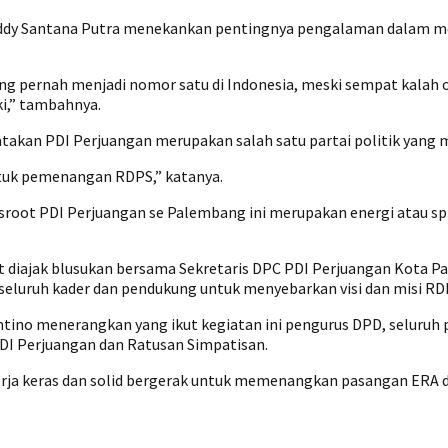
, Eddy Santana Putra menekankan pentingnya pengalaman dalam
g pernah menjadi nomor satu di Indonesia, meski sempat kalah ole
ki,” tambahnya.
gatakan PDI Perjuangan merupakan salah satu partai politik yan
tuk pemenangan RDPS,” katanya.
sroot PDI Perjuangan se Palembang ini merupakan energi atau spi
 diajak blusukan bersama Sekretaris DPC PDI Perjuangan Kota Pal
k seluruh kader dan pendukung untuk menyebarkan visi dan misi R
ntino menerangkan yang ikut kegiatan ini pengurus DPD, seluruh
PDI Perjuangan dan Ratusan Simpatisan.
ja keras dan solid bergerak untuk memenangkan pasangan ERA da