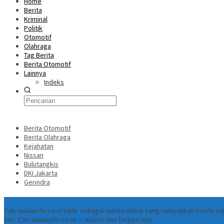
Home
Berita
Kriminal
Politik
Otomotif
Olahraga
Tag Berita
Berita Otomotif
Lainnya
Indeks
Berita Otomotif
Berita Olahraga
Kejahatan
Nissan
Bulutangkis
DKI Jakarta
Gerindra
Tentang
Cakrawalainfo.co.id hadir sebagai media online yang menyajikan berita 
hari. Cakrawalainfo.co.id — Akurat dan Terpercaya.