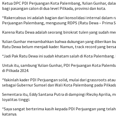
Ketua DPC PDI Perjuangan Kota Palembang, Yulian Gunhar, dal
bagi pasangan calon di dua level Pilkada, provinsi dan kota.
“Rakercabsus ini adalah bagian dari konsolidasi internal dal
Perjuangan Palembang, mengusung RDPS (Ratu Dewa – Prima S
Karena Ratu Dewa adalah seorang birokrat tulen yang sudah meni
Yulian Gunhar menambahkan bahwa dukungan yang diberikan bu
Ratu Dewa belum menjadi kader. Namun, track record yang bersan
“Jadi Pak Ratu Dewa ini sudah khatam salah di Kota Palembang
Untuk itu, sambung Yulian Gunhar, PDI Perjuangan Kota Palem
di Pilkada 2024.
“Yakinlah kader PDI Perjuangan solid, mulai dari grassroots a
sebagai Gubernur Sumsel dan Wali Kota Palembang pada Pilkada
Sementara itu, Eddy Santana Putra di dampingi Riezky Aprilia,
loyalitas tinggi.
“Saya sangat berterima kasih kepada PDI Perjuangan yang telah
katanya.