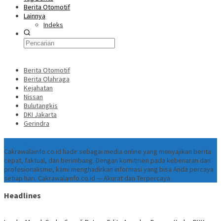
Berita Otomotif
Lainnya
Indeks
Berita Otomotif
Berita Olahraga
Kejahatan
Nissan
Bulutangkis
DKI Jakarta
Gerindra
Tentang
Cakrawalainfo.co.id hadir sebagai media online yang menyajikan berita
cepat, faktual, dan berimbang. Dengan komitmen pada kebenaran dan
profesionalisme, kami menghadirkan informasi yang bisa Anda percaya
setiap hari. Cakrawalainfo.co.id — Akurat dan Terpercaya.
Headlines