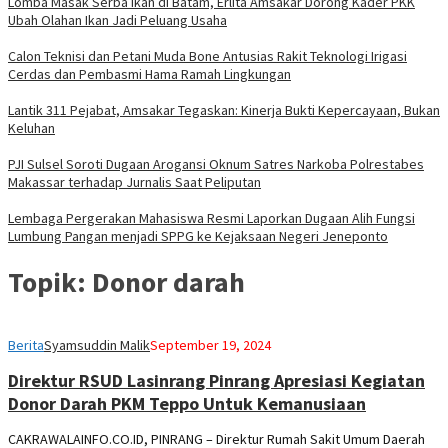
Lomba Masak Serba Ikan di Batam, Erlita Amsakar Dorong Kader PKK
Ubah Olahan Ikan Jadi Peluang Usaha
Calon Teknisi dan Petani Muda Bone Antusias Rakit Teknologi Irigasi
Cerdas dan Pembasmi Hama Ramah Lingkungan
Lantik 311 Pejabat, Amsakar Tegaskan: Kinerja Bukti Kepercayaan, Bukan
Keluhan
PJI Sulsel Soroti Dugaan Arogansi Oknum Satres Narkoba Polrestabes
Makassar terhadap Jurnalis Saat Peliputan
Lembaga Pergerakan Mahasiswa Resmi Laporkan Dugaan Alih Fungsi
Lumbung Pangan menjadi SPPG ke Kejaksaan Negeri Jeneponto
Topik:
Donor darah
Berita
Syamsuddin Malik
September 19, 2024
Direktur RSUD Lasinrang Pinrang Apresiasi Kegiatan
Donor Darah PKM Teppo Untuk Kemanusiaan
CAKRAWALAINFO.CO.ID, PINRANG – Direktur Rumah Sakit Umum Daerah