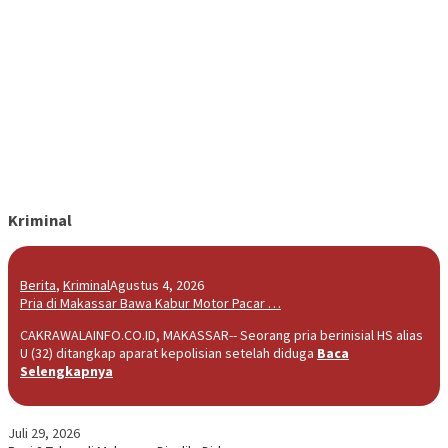
Kriminal
Berita
,
Kriminal
Agustus 4, 2026
Pria di Makassar Bawa Kabur Motor Pacar …
CAKRAWALAINFO.CO.ID, MAKASSAR-- Seorang pria berinisial HS alias
U (32) ditangkap aparat kepolisian setelah diduga
Baca
Selengkapnya
Juli 29, 2026