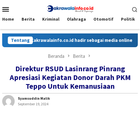
Loncat
Menu
ke
Mobile
konten
Home
Berita
Kriminal
Olahraga
Otomotif
Politik
Tentang
Cakrawalainfo.co.id hadir sebagai media online yang men
Beranda
Berita
Direktur RSUD Lasinrang Pinrang
Apresiasi Kegiatan Donor Darah PKM
Teppo Untuk Kemanusiaan
Syamsuddin Malik
September 19, 2024