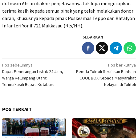
dr. Inwan Ahsan diakhir penjelasannya tak lupa mengucapkan
terima kasih kepada semua pihak yang telah melakukan donor
darah, khususnya kepada pihak Puskesmas Teppo dan Batalyon
Infanteri Yonif 721 Makkasau.(Rls/NH).
SEBARKAN
Navigasi
Pos sebelumnya
Pos berikutnya
Dapat Penerangan Listrik 24 Jam,
Pemda Tolitoli Serahkan Bantuan
pos
Warga Kelumpang Utara:
COOL BOX Kepada Masyarakat
Terimakasih Bupati Kotabaru
Nelayan di Tolitoli
POS TERKAIT