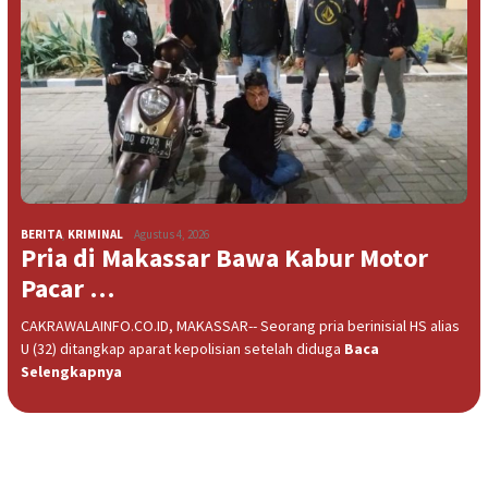
BERITA
,
KRIMINAL
Agustus 4, 2026
Pria di Makassar Bawa Kabur Motor
Pacar …
CAKRAWALAINFO.CO.ID, MAKASSAR-- Seorang pria berinisial HS alias
U (32) ditangkap aparat kepolisian setelah diduga
Baca
Selengkapnya