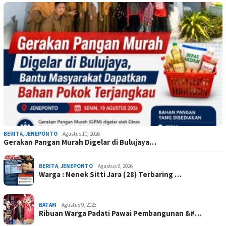
BERITA
,
JENEPONTO
Agustus 10, 2026
Gerakan Pangan Murah Digelar di Bulujaya…
BERITA
,
JENEPONTO
Agustus 9, 2026
Warga : Nenek Sitti Jara (28) Terbaring …
BATAM
Agustus 9, 2026
Ribuan Warga Padati Pawai Pembangunan &#…