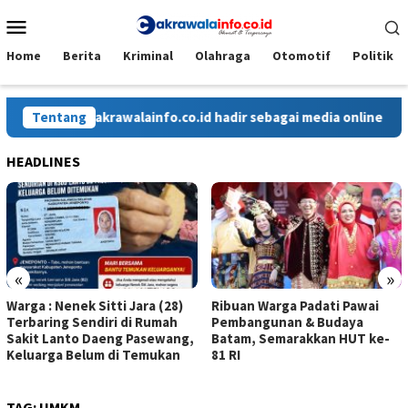
Loncat
Menu
ke
Mobile
konten
Home
Berita
Kriminal
Olahraga
Otomotif
Politik
Cakrawalainfo.co.id hadir sebagai media online yang menya
Tentang
HEADLINES
«
»
Warga : Nenek Sitti Jara (28)
Ribuan Warga Padati Pawai
Terbaring Sendiri di Rumah
Pembangunan & Budaya
Sakit Lanto Daeng Pasewang,
Batam, Semarakkan HUT ke-
Keluarga Belum di Temukan
81 RI
TAG:
UMKM