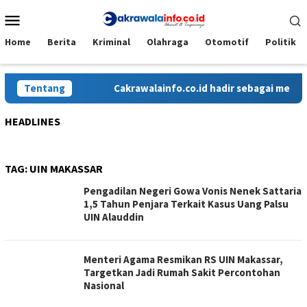
Loncat
Menu
ke
Mobile
konten
Home
Berita
Kriminal
Olahraga
Otomotif
Politik
Tentang
Cakrawalainfo.co.id hadir sebagai media o
HEADLINES
TAG:
UIN MAKASSAR
Pengadilan Negeri Gowa Vonis Nenek Sattaria
1,5 Tahun Penjara Terkait Kasus Uang Palsu
UIN Alauddin
Menteri Agama Resmikan RS UIN Makassar,
Targetkan Jadi Rumah Sakit Percontohan
Nasional