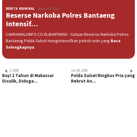
BERITA
,
KRIMINAL
Agustus 9, 2026
Reserse Narkoba Polres Bantaeng
Intensif…
CAKRAWALAINFO.CO.ID,BANTAENG - Satuan Reserse Narkoba Polres
Bantaeng Polda Sulsel mengintensifkan patroli rutin yang
Baca
Selengkapnya
«
»
Juli 29, 2026
Juli 29, 2026
Bayi 2 Tahun di Makassar
Polda Sulsel Ringkus Pria yang
Diculik, Diduga…
Rekrut An…