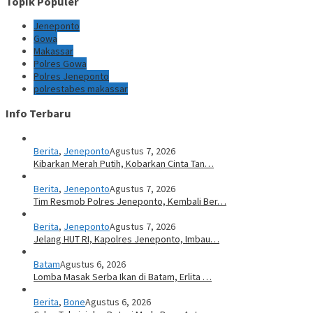
Topik Populer
Jeneponto
Gowa
Makassar
Polres Gowa
Polres Jeneponto
polrestabes makassar
Info Terbaru
Berita
,
Jeneponto
Agustus 7, 2026
Kibarkan Merah Putih, Kobarkan Cinta Tan…
Berita
,
Jeneponto
Agustus 7, 2026
Tim Resmob Polres Jeneponto, Kembali Ber…
Berita
,
Jeneponto
Agustus 7, 2026
Jelang HUT RI, Kapolres Jeneponto, Imbau…
Batam
Agustus 6, 2026
Lomba Masak Serba Ikan di Batam, Erlita …
Berita
,
Bone
Agustus 6, 2026