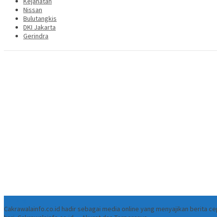
Kejahatan
Nissan
Bulutangkis
DKI Jakarta
Gerindra
Tentang
Cakrawalainfo.co.id hadir sebagai media online yang menyajikan berita 