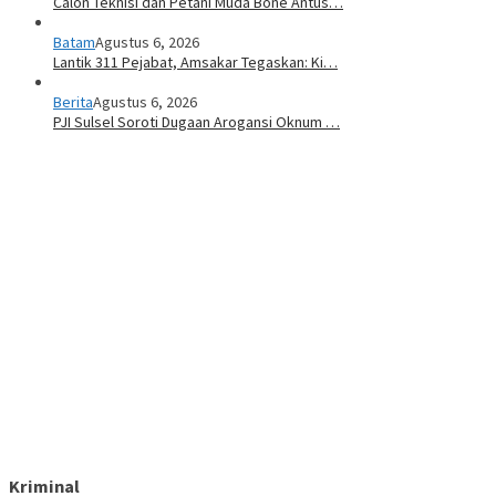
Calon Teknisi dan Petani Muda Bone Antus…
Batam
Agustus 6, 2026
Lantik 311 Pejabat, Amsakar Tegaskan: Ki…
Berita
Agustus 6, 2026
PJI Sulsel Soroti Dugaan Arogansi Oknum …
Kriminal