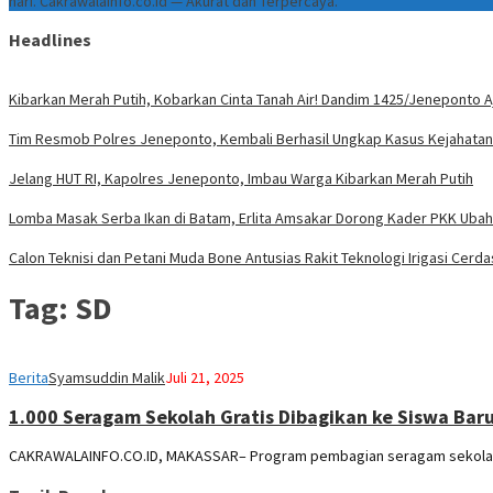
hari. Cakrawalainfo.co.id — Akurat dan Terpercaya.
Headlines
Kibarkan Merah Putih, Kobarkan Cinta Tanah Air! Dandim 1425/Jeneponto A
Tim Resmob Polres Jeneponto, Kembali Berhasil Ungkap Kasus Kejahata
Jelang HUT RI, Kapolres Jeneponto, Imbau Warga Kibarkan Merah Putih
Lomba Masak Serba Ikan di Batam, Erlita Amsakar Dorong Kader PKK Ubah
Calon Teknisi dan Petani Muda Bone Antusias Rakit Teknologi Irigasi Ce
Tag:
SD
Berita
Syamsuddin Malik
Juli 21, 2025
1.000 Seragam Sekolah Gratis Dibagikan ke Siswa Bar
CAKRAWALAINFO.CO.ID, MAKASSAR– Program pembagian seragam sekolah g