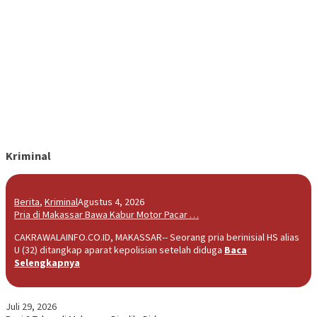
Kriminal
Berita
,
Kriminal
Agustus 4, 2026
Pria di Makassar Bawa Kabur Motor Pacar …
CAKRAWALAINFO.CO.ID, MAKASSAR-- Seorang pria berinisial HS alias
U (32) ditangkap aparat kepolisian setelah diduga
Baca
Selengkapnya
Juli 29, 2026