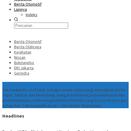
Berita Otomotif
Lainnya
Indeks
Berita Otomotif
Berita Olahraga
Kejahatan
Nissan
Bulutangkis
DKI Jakarta
Gerindra
Tentang
Cakrawalainfo.co.id hadir sebagai media online yang menyajikan berita
cepat, faktual, dan berimbang. Dengan komitmen pada kebenaran dan
profesionalisme, kami menghadirkan informasi yang bisa Anda percaya
setiap hari. Cakrawalainfo.co.id — Akurat dan Terpercaya.
Headlines