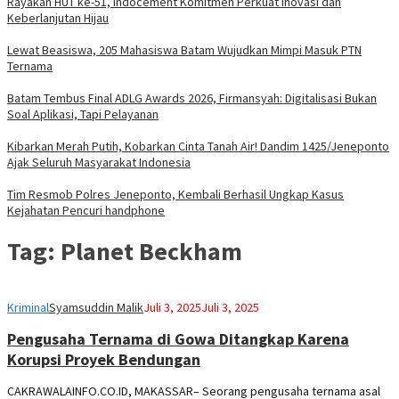
Rayakan HUT ke-51, Indocement Komitmen Perkuat Inovasi dan
Keberlanjutan Hijau
Lewat Beasiswa, 205 Mahasiswa Batam Wujudkan Mimpi Masuk PTN
Ternama
Batam Tembus Final ADLG Awards 2026, Firmansyah: Digitalisasi Bukan
Soal Aplikasi, Tapi Pelayanan
Kibarkan Merah Putih, Kobarkan Cinta Tanah Air! Dandim 1425/Jeneponto
Ajak Seluruh Masyarakat Indonesia
Tim Resmob Polres Jeneponto, Kembali Berhasil Ungkap Kasus
Kejahatan Pencuri handphone
Tag:
Planet Beckham
Kriminal
Syamsuddin Malik
Juli 3, 2025
Juli 3, 2025
Pengusaha Ternama di Gowa Ditangkap Karena
Korupsi Proyek Bendungan
CAKRAWALAINFO.CO.ID, MAKASSAR– Seorang pengusaha ternama asal