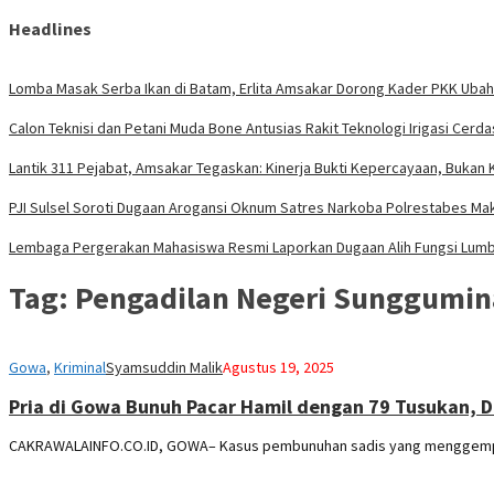
Headlines
Lomba Masak Serba Ikan di Batam, Erlita Amsakar Dorong Kader PKK Ubah
Calon Teknisi dan Petani Muda Bone Antusias Rakit Teknologi Irigasi Ce
Lantik 311 Pejabat, Amsakar Tegaskan: Kinerja Bukti Kepercayaan, Bukan 
PJI Sulsel Soroti Dugaan Arogansi Oknum Satres Narkoba Polrestabes Mak
Lembaga Pergerakan Mahasiswa Resmi Laporkan Dugaan Alih Fungsi Lum
Tag:
Pengadilan Negeri Sunggumin
Gowa
,
Kriminal
Syamsuddin Malik
Agustus 19, 2025
Pria di Gowa Bunuh Pacar Hamil dengan 79 Tusukan, D
CAKRAWALAINFO.CO.ID, GOWA– Kasus pembunuhan sadis yang menggempar