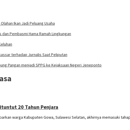
 Olahan Ikan Jadi Peluang Usaha
rdas dan Pembasmi Hama Ramah Lingkungan
Keluhan
assar terhadap Jurnalis Saat Peliputan
bung Pangan menjadi SPPG ke Kejaksaan Negeri Jeneponto
asa
ituntut 20 Tahun Penjara
kan warga Kabupaten Gowa, Sulawesi Selatan, akhirnya memasuki taha