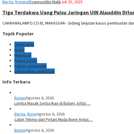
Berita
,
Kriminal
Syamsuddin Malik
Juli 25, 2025
Tiga Terdakwa Uang Palsu Jaringan UIN Alauddin Ditu
CAKRAWALAINFO.CO.ID, MAKASSAR– Sidang lanjutan kasus pembuatan dan 
Topik Populer
Jeneponto
Gowa
Makassar
Polres Gowa
Polres Jeneponto
polrestabes makassar
Info Terbaru
Batam
Agustus 6, 2026
Lomba Masak Serba Ikan di Batam, Erlita …
Berita
,
Bone
Agustus 6, 2026
Calon Teknisi dan Petani Muda Bone Antus…
Batam
Agustus 6, 2026