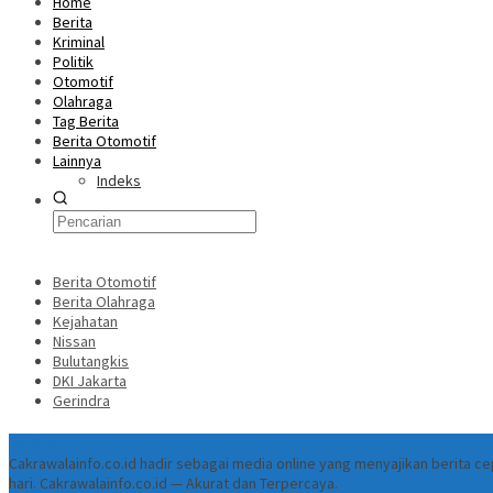
Home
Berita
Kriminal
Politik
Otomotif
Olahraga
Tag Berita
Berita Otomotif
Lainnya
Indeks
Berita Otomotif
Berita Olahraga
Kejahatan
Nissan
Bulutangkis
DKI Jakarta
Gerindra
Tentang
Cakrawalainfo.co.id hadir sebagai media online yang menyajikan berita 
hari. Cakrawalainfo.co.id — Akurat dan Terpercaya.