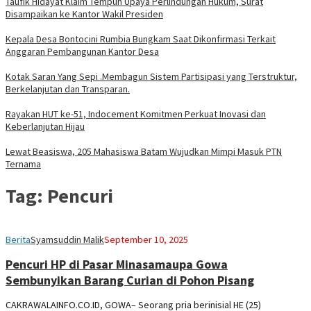
Taufik Hidayat Klaim Tempuh Upaya Perlindungan Hukum, Surat
Disampaikan ke Kantor Wakil Presiden
Kepala Desa Bontocini Rumbia Bungkam Saat Dikonfirmasi Terkait
Anggaran Pembangunan Kantor Desa
Kotak Saran Yang Sepi .Membagun Sistem Partisipasi yang Terstruktur,
Berkelanjutan dan Transparan.
Rayakan HUT ke-51, Indocement Komitmen Perkuat Inovasi dan
Keberlanjutan Hijau
Lewat Beasiswa, 205 Mahasiswa Batam Wujudkan Mimpi Masuk PTN
Ternama
Tag:
Pencuri
Berita
Syamsuddin Malik
September 10, 2025
Pencuri HP di Pasar Minasamaupa Gowa
Sembunyikan Barang Curian di Pohon Pisang
CAKRAWALAINFO.CO.ID, GOWA– Seorang pria berinisial HE (25)