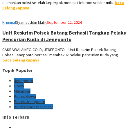
diamankan polisi setelah kepergok mencuri telepon seluler milik
Baca
Selengkapnya
Kriminal
Syamsuddin Malik
September 22, 2024
Unit Reskrim Polsek Batang Berhasil Tangkap Pelaku
Pencurian Kuda di Jeneponto
CAKRAWALAINFO.CO.ID, JENEPONTO – Unit Reskrim Polsek Batang
Polres Jeneponto berhasil membekuk pelaku pencurian Kuda yang
Baca Selengkapnya
Topik Populer
Jeneponto
Gowa
Makassar
Polres Gowa
Polres Jeneponto
polrestabes makassar
Info Terbaru