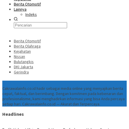
Berita Otomotif
Lainnya
Indeks
Berita Otomotif
Berita Olahraga
Kejahatan
Nissan
Bulutangkis
DKI Jakarta
Gerindra
Tentang
Cakrawalainfo.co.id hadir sebagai media online yang menyajikan berita
cepat, faktual, dan berimbang. Dengan komitmen pada kebenaran dan
profesionalisme, kami menghadirkan informasi yang bisa Anda percaya
setiap hari. Cakrawalainfo.co.id — Akurat dan Terpercaya.
Headlines