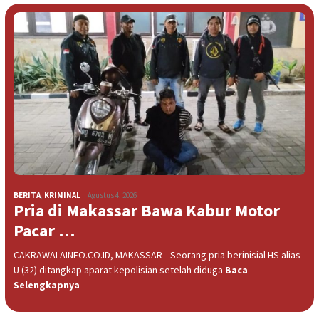
BERITA
,
KRIMINAL
Agustus 4, 2026
Pria di Makassar Bawa Kabur Motor
Pacar …
CAKRAWALAINFO.CO.ID, MAKASSAR-- Seorang pria berinisial HS alias
U (32) ditangkap aparat kepolisian setelah diduga
Baca
Selengkapnya