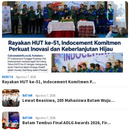
BERITA
Agustus 7, 2026
Rayakan HUT ke-51, Indocement Komitmen P…
BATAM
Agustus 7, 2026
Lewat Beasiswa, 205 Mahasiswa Batam Wuju…
BATAM
Agustus 7, 2026
Batam Tembus Final ADLG Awards 2026, Fir…