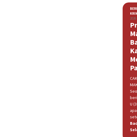
BER
KRI
2026
Pr
M
B
K
M
P
CAK
MAK
Seo
beri
U (
apa
set
Ba
Sel