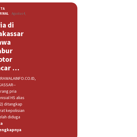
ITA
,
MINAL
Agustus 4,
ia di
akassar
awa
abur
otor
acar …
RAWALAINFO.CO.ID,
ASSAR--
rang pria
nisial HS alias
32) ditangkap
rat kepolisian
elah diduga
ca
engkapnya