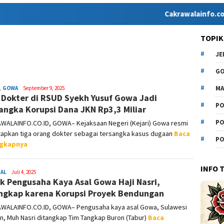
Cakrawalainfo.co.id hadir
TOPIK
J
G
MA
,
GOWA
Syamsuddin
September 9, 2025
 Dokter di RSUD Syekh Yusuf Gowa Jadi
Malik
PO
angka Korupsi Dana JKN Rp3,3 Miliar
PO
WALAINFO.CO.ID, GOWA– Kejaksaan Negeri (Kejari) Gowa resmi
apkan tiga orang dokter sebagai tersangka kasus dugaan
Baca
PO
ngkapnya
INFO 
NAL
Syamsuddin
Juli 4, 2025
k Pengusaha Kaya Asal Gowa Haji Nasri,
Malik
ngkap karena Korupsi Proyek Bendungan
WALAINFO.CO.ID, GOWA– Pengusaha kaya asal Gowa, Sulawesi
n, Muh Nasri ditangkap Tim Tangkap Buron (Tabur)
Baca