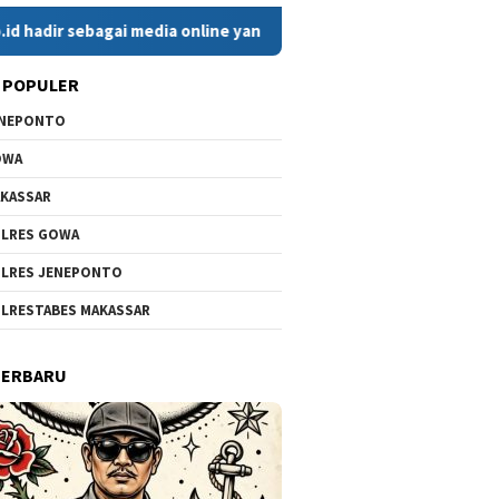
 sebagai media online yang menyajikan berita cepat, faktual, d
 POPULER
ENEPONTO
OWA
KASSAR
LRES GOWA
LRES JENEPONTO
LRESTABES MAKASSAR
TERBARU