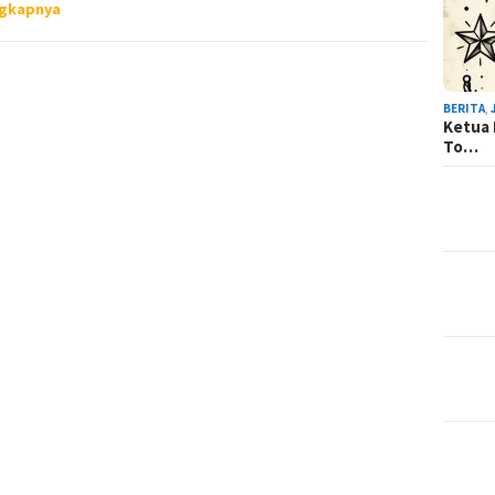
ngkapnya
BERITA
,
Ketua 
To…