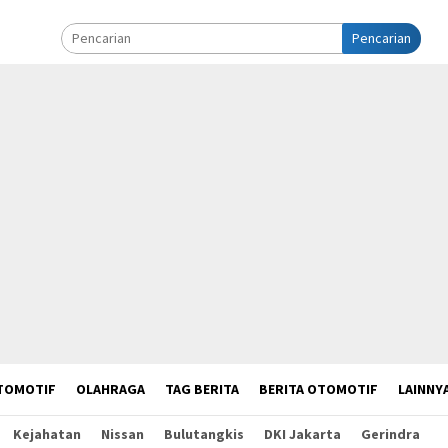
Pencarian
TOMOTIF
OLAHRAGA
TAG BERITA
BERITA OTOMOTIF
LAINNY
Kejahatan
Nissan
Bulutangkis
DKI Jakarta
Gerindra