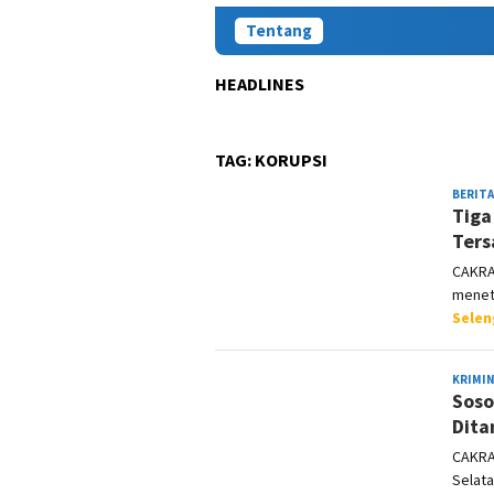
Tentang
HEADLINES
TAG:
KORUPSI
BERITA
Tiga
Ters
CAKRA
menet
Sele
KRIMI
Soso
Dita
CAKRA
Selata