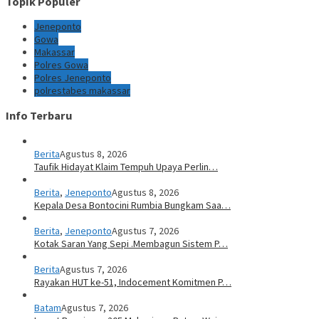
Topik Populer
Jeneponto
Gowa
Makassar
Polres Gowa
Polres Jeneponto
polrestabes makassar
Info Terbaru
Berita
Agustus 8, 2026
Taufik Hidayat Klaim Tempuh Upaya Perlin…
Berita
,
Jeneponto
Agustus 8, 2026
Kepala Desa Bontocini Rumbia Bungkam Saa…
Berita
,
Jeneponto
Agustus 7, 2026
Kotak Saran Yang Sepi .Membagun Sistem P…
Berita
Agustus 7, 2026
Rayakan HUT ke-51, Indocement Komitmen P…
Batam
Agustus 7, 2026