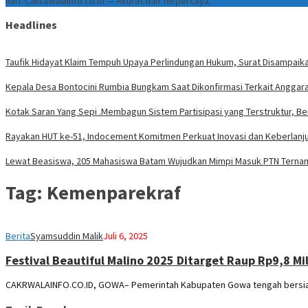
hari. Cakrawalainfo.co.id — Akurat dan Terpercaya.
Headlines
Taufik Hidayat Klaim Tempuh Upaya Perlindungan Hukum, Surat Disampaika
Kepala Desa Bontocini Rumbia Bungkam Saat Dikonfirmasi Terkait Angga
Kotak Saran Yang Sepi .Membagun Sistem Partisipasi yang Terstruktur, Be
Rayakan HUT ke-51, Indocement Komitmen Perkuat Inovasi dan Keberlanju
Lewat Beasiswa, 205 Mahasiswa Batam Wujudkan Mimpi Masuk PTN Terna
Tag:
Kemenparekraf
Berita
Syamsuddin Malik
Juli 6, 2025
Festival Beautiful Malino 2025 Ditarget Raup Rp9,8 M
CAKRWALAINFO.CO.ID, GOWA– Pemerintah Kabupaten Gowa tengah bersiap 