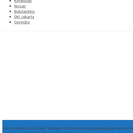
Kejahatan
Nissan
Bulutangkis
DKI Jakarta
Gerindra
Tentang
Cakrawalainfo.co.id hadir sebagai media online yang menyajikan berita 