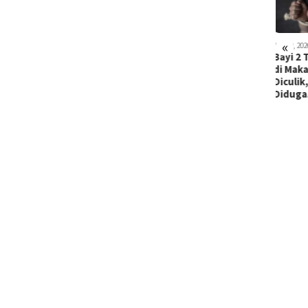
«
 26, 2026
Juli 20, 2026
Juli 15, 2026
Juli 29, 2026
Juli 29, 20
ia Lansia
Emosi Antre
Suami di
Bayi 2 Tahun
Polda 
 Gowa
Solar 7 Jam
Makassar
di Makassar
Ringku
tangkap
Disalip,
Tusuk dan
Diculik,
yang R
lisi kar…
Sopir T…
Gorok Leher
Diduga…
An…
…