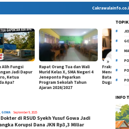
Cakrawalainfo.co.id hadir se
TOPIK
J
G
MA
»
PO
t Orang Tua dan Wali
Fraksi Revolusi Keadilan
KPMT 
PO
d Kelas X, SMA Negeri 4
Mendesak BGN Tutup SPPG
Jenep
ponto Paparkan
Batang untuk Investigasi
Penga
PO
ram Sekolah Tahun
Dugaan MBG Berulat
Manaj
an 2026/2027
Lanto
INFO 
,
GOWA
Syamsuddin
September 9, 2025
 Dokter di RSUD Syekh Yusuf Gowa Jadi
Malik
angka Korupsi Dana JKN Rp3,3 Miliar