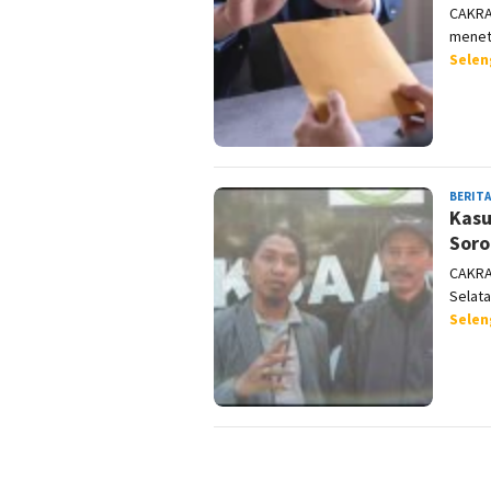
CAKRA
menet
Sele
BERITA
Kasu
Soro
CAKRA
Selat
Sele