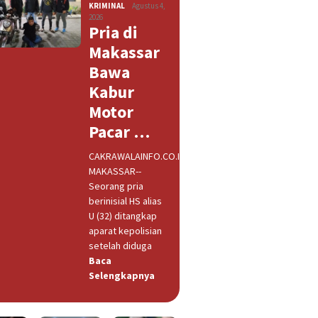
KRIMINAL
Agustus 4,
2026
Pria di
Makassar
Bawa
Kabur
Motor
Pacar …
CAKRAWALAINFO.CO.ID,
MAKASSAR--
Seorang pria
berinisial HS alias
U (32) ditangkap
aparat kepolisian
setelah diduga
Baca
Selengkapnya