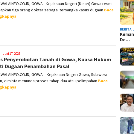
WALAINFO.CO.ID, GOWA– Kejaksaan Negeri (Kejari) Gowa resmi
apkan tiga orang dokter sebagai tersangka kasus dugaan
Baca
ngkapnya
BERITA
,
Kemana
De…
Syamsuddin
Juni 17, 2025
s Penyerobotan Tanah di Gowa, Kuasa Hukum
Malik
ti Dugaan Penambahan Pasal
WALAINFO.CO.ID, GOWA – Kejaksaan Negeri Gowa, Sulawesi
an, diminta menunda proses tahap dua atau pelimpahan
Baca
ngkapnya