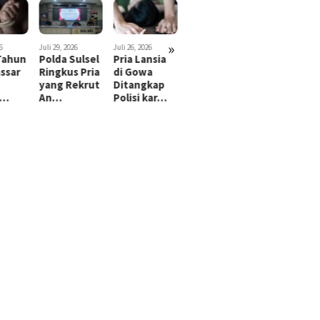
»
26
Juli 26, 2026
Juli 20, 2026
Juli 15, 2026
Juli 29, 2026
Sulsel
Pria Lansia
Emosi Antre
Suami di
Bayi 2 Tah
s Pria
di Gowa
Solar 7 Jam
Makassar
di Makassa
ekrut
Ditangkap
Disalip,
Tusuk dan
Diculik,
Polisi kar…
Sopir T…
Gorok Leher
Diduga…
…