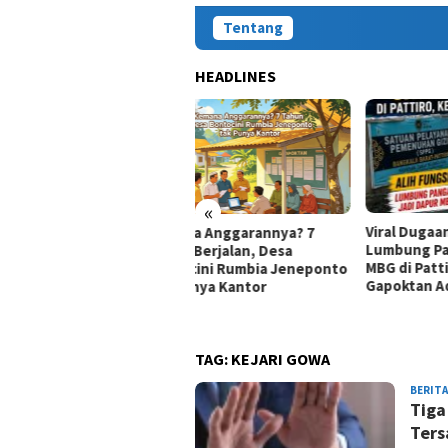
Tentang
HEADLINES
«
Viral Dugaan Alih Fungsi
Rapa
mana Anggarannya? 7
Lumbung Pangan Jadi Dapur
Muri
un Berjalan, Desa
MBG di Pattiro, Ketua
Jene
tocini Rumbia Jeneponto
Gapoktan Ada Apa?
Prog
 Punya Kantor
Ajar
TAG:
KEJARI GOWA
BERITA
Tiga
Ters