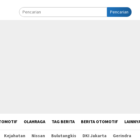
Pencarian
TOMOTIF
OLAHRAGA
TAG BERITA
BERITA OTOMOTIF
LAINNY
Kejahatan
Nissan
Bulutangkis
DKI Jakarta
Gerindra