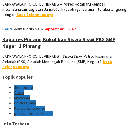
CAKRAWALAINFO.CO.ID, PINRANG – Polres Kotabaru kembali
melaksanakan kegiatan Jumat Curhat sebagai sarana interaksi langsung
dengan
Baca Selengkapnya
Berita
Syamsuddin Malik
September 9, 2024
Kapolres Pinrang Kukuhkan Siswa Siswi PKS SMP
Negeri 1 Pinrang
CAKRAWALAINFO.CO.ID, PINRANG – Siswa Siswi Patroli Keamanan
Sekolah (PKS) Sekolah Menengah Pertama (SMP) Negeri 1
Baca
Selengkapnya
Topik Populer
Jeneponto
Gowa
Makassar
Polres Gowa
Polres Jeneponto
polrestabes makassar
Info Terbaru