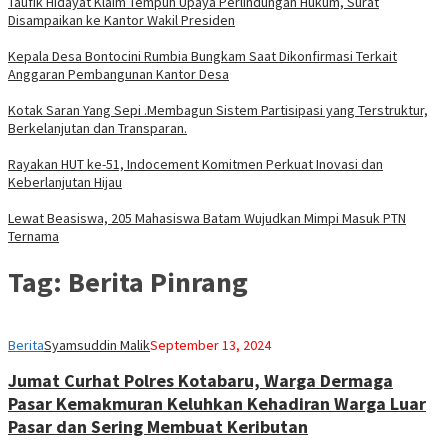
Taufik Hidayat Klaim Tempuh Upaya Perlindungan Hukum, Surat
Disampaikan ke Kantor Wakil Presiden
Kepala Desa Bontocini Rumbia Bungkam Saat Dikonfirmasi Terkait
Anggaran Pembangunan Kantor Desa
Kotak Saran Yang Sepi .Membagun Sistem Partisipasi yang Terstruktur,
Berkelanjutan dan Transparan.
Rayakan HUT ke-51, Indocement Komitmen Perkuat Inovasi dan
Keberlanjutan Hijau
Lewat Beasiswa, 205 Mahasiswa Batam Wujudkan Mimpi Masuk PTN
Ternama
Tag:
Berita Pinrang
Berita
Syamsuddin Malik
September 13, 2024
Jumat Curhat Polres Kotabaru, Warga Dermaga
Pasar Kemakmuran Keluhkan Kehadiran Warga Luar
Pasar dan Sering Membuat Keributan