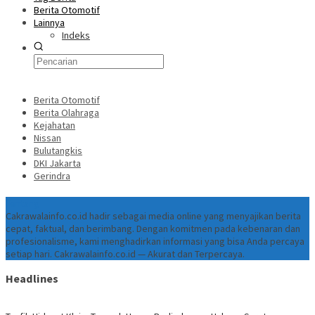
Berita Otomotif
Lainnya
Indeks
Berita Otomotif
Berita Olahraga
Kejahatan
Nissan
Bulutangkis
DKI Jakarta
Gerindra
Tentang
Cakrawalainfo.co.id hadir sebagai media online yang menyajikan berita
cepat, faktual, dan berimbang. Dengan komitmen pada kebenaran dan
profesionalisme, kami menghadirkan informasi yang bisa Anda percaya
setiap hari. Cakrawalainfo.co.id — Akurat dan Terpercaya.
Headlines