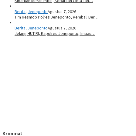
Kibarkan Merah Putih, Kobarkan Cinta Tan…
Berita
,
Jeneponto
Agustus 7, 2026
Tim Resmob Polres Jeneponto, Kembali Ber…
Berita
,
Jeneponto
Agustus 7, 2026
Jelang HUT RI, Kapolres Jeneponto, Imbau…
Kriminal