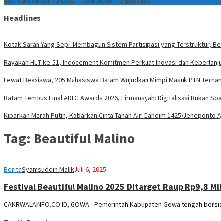
hari. Cakrawalainfo.co.id — Akurat dan Terpercaya.
Headlines
Kotak Saran Yang Sepi .Membagun Sistem Partisipasi yang Terstruktur, Be
Rayakan HUT ke-51, Indocement Komitmen Perkuat Inovasi dan Keberlanju
Lewat Beasiswa, 205 Mahasiswa Batam Wujudkan Mimpi Masuk PTN Terna
Batam Tembus Final ADLG Awards 2026, Firmansyah: Digitalisasi Bukan Soal
Kibarkan Merah Putih, Kobarkan Cinta Tanah Air! Dandim 1425/Jeneponto 
Tag:
Beautiful Malino
Berita
Syamsuddin Malik
Juli 6, 2025
Festival Beautiful Malino 2025 Ditarget Raup Rp9,8 M
CAKRWALAINFO.CO.ID, GOWA– Pemerintah Kabupaten Gowa tengah bersiap 