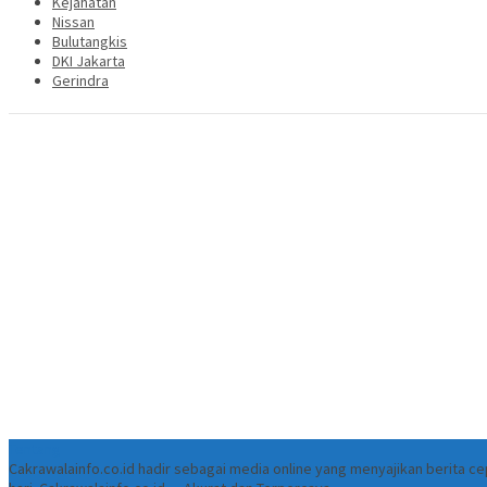
Kejahatan
Nissan
Bulutangkis
DKI Jakarta
Gerindra
Tentang
Cakrawalainfo.co.id hadir sebagai media online yang menyajikan berita 