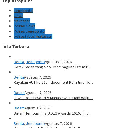
Topik Populer
Jeneponto
Gowa
Makassar
Polres Gowa
Polres Jeneponto
polrestabes makassar
Info Terbaru
Berita
,
Jeneponto
Agustus 7, 2026
Kotak Saran Yang Sepi .Membagun Sistem P…
Berita
Agustus 7, 2026
Rayakan HUT ke-51, Indocement Komitmen P…
Batam
Agustus 7, 2026
Lewat Beasiswa, 205 Mahasiswa Batam Wuju…
Batam
Agustus 7, 2026
Batam Tembus Final ADLG Awards 2026, Fir…
Berita
,
Jeneponto
Agustus 7, 2026