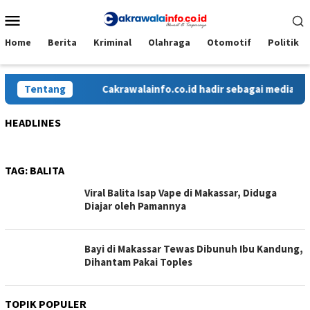
Loncat
Menu
ke
Mobile
konten
Home
Berita
Kriminal
Olahraga
Otomotif
Politik
Tentang
Cakrawalainfo.co.id hadir sebagai media onl
HEADLINES
TAG:
BALITA
Viral Balita Isap Vape di Makassar, Diduga
Diajar oleh Pamannya
Bayi di Makassar Tewas Dibunuh Ibu Kandung,
Dihantam Pakai Toples
TOPIK POPULER