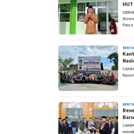
HUT 
SIDRA
(Koorw
Panca 
BERITA
Kant
Nasi
CAKRA
Nasion
BERITA
Resm
Baru
CAKRA
memili