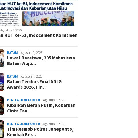
Agustus 7, 2026
an HUT ke-51, Indocement Komitmen
BATAM
Agustus 7, 2026
Lewat Beasiswa, 205 Mahasiswa
Batam Wuju…
BATAM
Agustus 7, 2026
Batam Tembus Final ADLG
Awards 2026, Fir…
26
Agustus 7, 2026
Agustus 7, 2026
knisi dan Petani
Lewat Beasiswa, 205
Batam Tembus
BERITA
,
JENEPONTO
Agustus 7, 2026
e Antusias Rakit
Mahasiswa Batam Wujudkan
Awards 2026,
Kibarkan Merah Putih, Kobarkan
i Irigasi Cerdas
Mimpi Masuk PTN Ternama
Digitalisasi 
Cinta Tan…
basmi Hama Ramah
Aplikasi, Tap
gan
BERITA
,
JENEPONTO
Agustus 7, 2026
Tim Resmob Polres Jeneponto,
Kembali Ber…