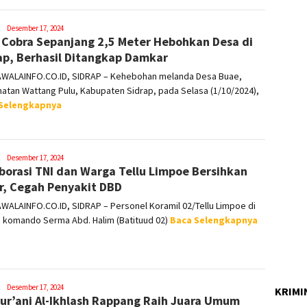
Syamsuddin
Desember 17, 2024
 Cobra Sepanjang 2,5 Meter Hebohkan Desa di
Malik
ap, Berhasil Ditangkap Damkar
WALAINFO.CO.ID, SIDRAP – Kehebohan melanda Desa Buae,
tan Wattang Pulu, Kabupaten Sidrap, pada Selasa (1/10/2024),
Selengkapnya
Syamsuddin
Desember 17, 2024
borasi TNI dan Warga Tellu Limpoe Bersihkan
Malik
r, Cegah Penyakit DBD
ALAINFO.CO.ID, SIDRAP – Personel Koramil 02/Tellu Limpoe di
 komando Serma Abd. Halim (Batituud 02)
Baca Selengkapnya
Syamsuddin
Desember 17, 2024
KRIMI
ur’ani Al-Ikhlash Rappang Raih Juara Umum
Malik