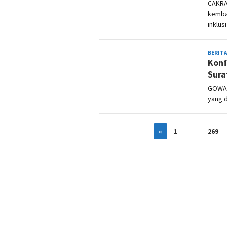
CAKRA
kemba
inklus
BERITA
Konf
Sura
GOWA, 
yang 
«
1
…
269