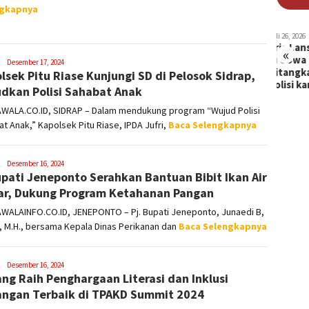
ngkapnya
 15, 2026
Juli 29, 2026
Juli 29, 2026
Juli 26, 2026
Juli 20, 20
ami di
Bayi 2 Tahun
Polda Sulsel
Pria Lansia
Emosi 
«
kassar
di Makassar
Ringkus Pria
di Gowa
Solar 
Syamsuddin
Desember 17, 2024
suk dan
Diculik,
yang Rekrut
Ditangkap
Disalip
lsek Pitu Riase Kunjungi SD di Pelosok Sidrap,
Malik
rok Leher
Diduga…
An…
Polisi kar…
Sopir 
dkan Polisi Sahabat Anak
WALA.CO.ID, SIDRAP – Dalam mendukung program “Wujud Polisi
t Anak,” Kapolsek Pitu Riase, IPDA Jufri,
Baca Selengkapnya
Syamsuddin
Desember 16, 2024
upati Jeneponto Serahkan Bantuan Bibit Ikan Air
Malik
r, Dukung Program Ketahanan Pangan
WALAINFO.CO.ID, JENEPONTO – Pj. Bupati Jeneponto, Junaedi B,
, M.H., bersama Kepala Dinas Perikanan dan
Baca Selengkapnya
Syamsuddin
Desember 16, 2024
ang Raih Penghargaan Literasi dan Inklusi
Malik
ngan Terbaik di TPAKD Summit 2024