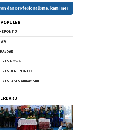
ionalisme, kami menghadirkan informasi yang bisa Anda percaya 
 POPULER
ENEPONTO
OWA
KASSAR
LRES GOWA
LRES JENEPONTO
LRESTABES MAKASSAR
TERBARU