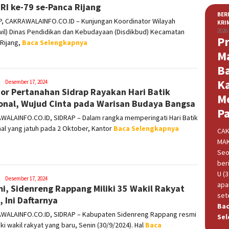
RI ke-79 se-Panca Rijang
BER
P, CAKRAWALAINFO.CO.ID – Kunjungan Koordinator Wilayah
KRI
2026
il) Dinas Pendidikan dan Kebudayaan (Disdikbud) Kecamatan
Pr
Rijang,
Baca Selengkapnya
M
B
K
Syamsuddin
Desember 17, 2024
or Pertanahan Sidrap Rayakan Hari Batik
Malik
M
onal, Wujud Cinta pada Warisan Budaya Bangsa
P
WALAINFO.CO.ID, SIDRAP – Dalam rangka memperingati Hari Batik
al yang jatuh pada 2 Oktober, Kantor
Baca Selengkapnya
CAK
MAK
Seo
beri
U (
Syamsuddin
Desember 17, 2024
apa
i, Sidenreng Rappang Miliki 35 Wakil Rakyat
Malik
set
, Ini Daftarnya
Ba
WALAINFO.CO.ID, SIDRAP – Kabupaten Sidenreng Rappang resmi
Sel
ki wakil rakyat yang baru, Senin (30/9/2024). Hal
Baca