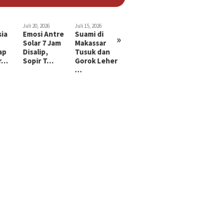
26
Juli 15, 2026
Juli 29, 2026
Juli 29, 2026
Juli 26, 2026
Antre
Suami di
Bayi 2 Tahun
Polda Sulsel
Pria Lansia
»
7 Jam
Makassar
di Makassar
Ringkus Pria
di Gowa
,
Tusuk dan
Diculik,
yang Rekrut
Ditangkap
T…
Gorok Leher
Diduga…
An…
Polisi kar…
…