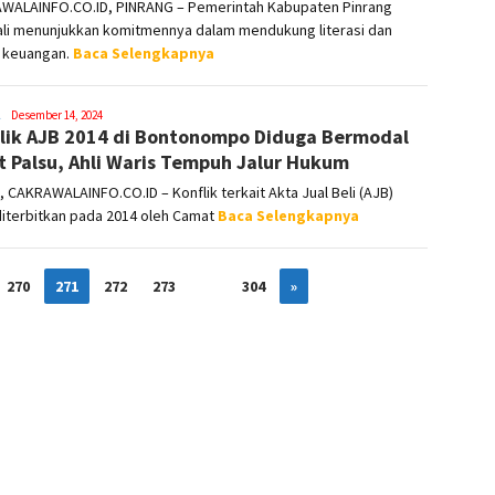
WALAINFO.CO.ID, PINRANG – Pemerintah Kabupaten Pinrang
li menunjukkan komitmennya dalam mendukung literasi dan
i keuangan.
Baca Selengkapnya
Syamsuddin
Desember 14, 2024
lik AJB 2014 di Bontonompo Diduga Bermodal
Malik
t Palsu, Ahli Waris Tempuh Jalur Hukum
CAKRAWALAINFO.CO.ID – Konflik terkait Akta Jual Beli (AJB)
diterbitkan pada 2014 oleh Camat
Baca Selengkapnya
270
271
272
273
…
304
»