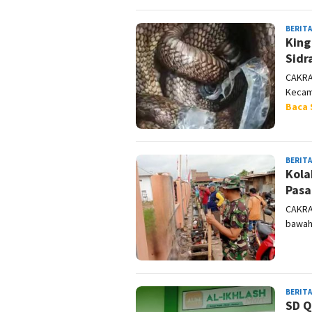
BERITA
King
Sidr
CAKRA
Kecama
Baca 
BERITA
Kola
Pasa
CAKRAW
bawah
BERITA
SD Q