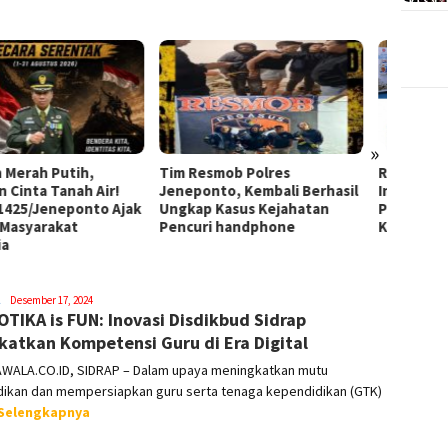
»
Rayakan HUT ke-51,
Resmob Polres
Lewat 
Indocement Komitmen
ponto, Kembali Berhasil
Mahas
Perkuat Inovasi dan
ap Kasus Kejahatan
Mimpi
Keberlanjutan Hijau
uri handphone
Syamsuddin
Desember 17, 2024
TIKA is FUN: Inovasi Disdikbud Sidrap
Malik
katkan Kompetensi Guru di Era Digital
WALA.CO.ID, SIDRAP – Dalam upaya meningkatkan mutu
dikan dan mempersiapkan guru serta tenaga kependidikan (GTK)
Selengkapnya