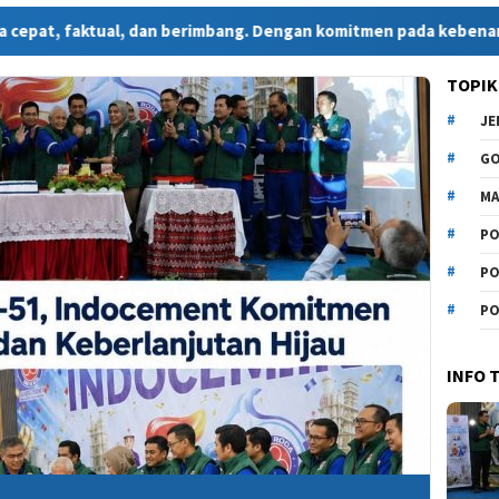
tual, dan berimbang. Dengan komitmen pada kebenaran dan profes
TOPIK
J
G
MA
PO
PO
PO
INFO 