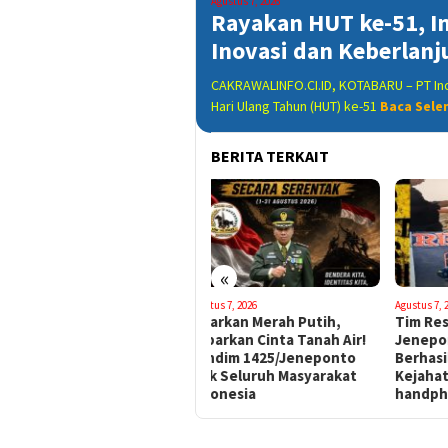
Agustus 7, 2026
Rayakan HUT ke-51, 
Inovasi dan Keberlanj
CAKRAWALINFO.CI.ID, KOTABARU – PT In
Hari Ulang Tahun (HUT) ke-51
Baca Sele
BERITA TERKAIT
«
Agustus 7, 2026
Agustus 7, 2026
Agustu
Kibarkan Merah Putih,
Tim Resmob Polres
Jela
Kobarkan Cinta Tanah Air!
Jeneponto, Kembali
Jen
Dandim 1425/Jeneponto
Berhasil Ungkap Kasus
Kib
Ajak Seluruh Masyarakat
Kejahatan Pencuri
Indonesia
handphone