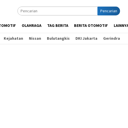
Pencarian
TOMOTIF
OLAHRAGA
TAG BERITA
BERITA OTOMOTIF
LAINNY
Kejahatan
Nissan
Bulutangkis
DKI Jakarta
Gerindra