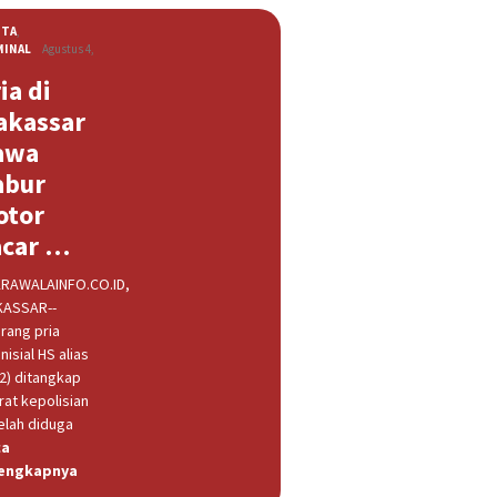
ITA
,
MINAL
Agustus 4,
ia di
akassar
awa
abur
otor
acar …
RAWALAINFO.CO.ID,
ASSAR--
rang pria
nisial HS alias
32) ditangkap
rat kepolisian
elah diduga
ca
engkapnya