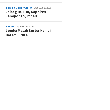
BERITA
,
JENEPONTO
Agustus 7, 2026
Jelang HUT RI, Kapolres
Jeneponto, Imbau…
BATAM
Agustus 6, 2026
Lomba Masak Serba Ikan di
Batam, Erlita …
Beasiswa, 205
Batam Tembus Final ADLG
Kibarka
iswa Batam Wujudkan
Awards 2026, Firmansyah:
Kobarka
 Masuk PTN Ternama
Digitalisasi Bukan Soal
Dandim 
Aplikasi, Tapi Pelayanan
Seluruh
Indones