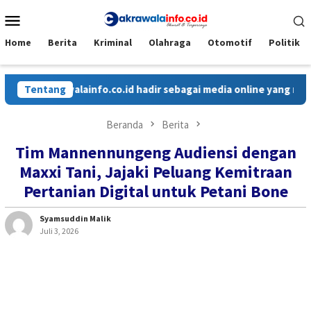
Loncat
Menu
ke
Mobile
konten
Home
Berita
Kriminal
Olahraga
Otomotif
Politik
akrawalainfo.co.id hadir sebagai media online yang menyajikan 
Tentang
Beranda
Berita
Tim Mannennungeng Audiensi dengan
Maxxi Tani, Jajaki Peluang Kemitraan
Pertanian Digital untuk Petani Bone
Syamsuddin Malik
Juli 3, 2026