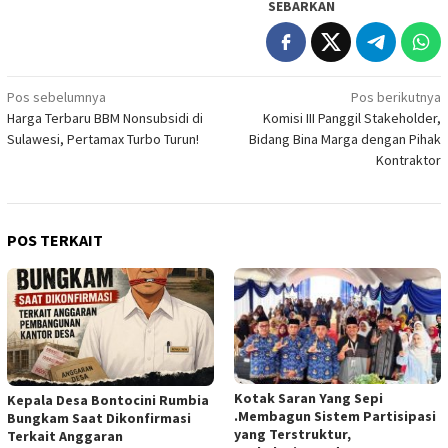
SEBARKAN
Navigasi
Pos sebelumnya
Pos berikutnya
Harga Terbaru BBM Nonsubsidi di
Komisi III Panggil Stakeholder,
pos
Sulawesi, Pertamax Turbo Turun!
Bidang Bina Marga dengan Pihak
Kontraktor
POS TERKAIT
Kotak Saran Yang Sepi
Kepala Desa Bontocini Rumbia
.Membagun Sistem Partisipasi
Bungkam Saat Dikonfirmasi
yang Terstruktur,
Terkait Anggaran