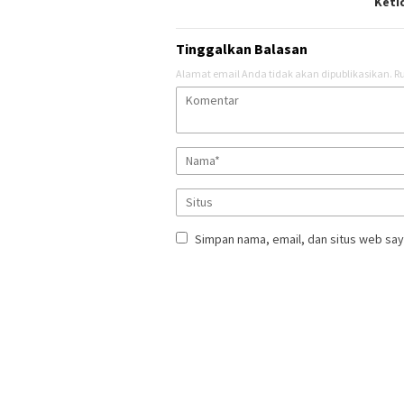
Keti
Tinggalkan Balasan
Alamat email Anda tidak akan dipublikasikan.
Ru
Simpan nama, email, dan situs web say