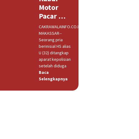
Motor
Pacar …
CAKRAWALAINFO.CO.ID,
MAKASSAR--
Seorang pria
berinisial HS alias
U (32) ditangkap
aparat kepolisian
setelah diduga
Baca
Selengkapnya