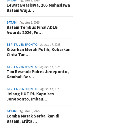
BATAM
Agustus 7, 2026
Lewat Beasiswa, 205 Mahasiswa
Batam Wuju…
BATAM
Agustus 7, 2026
Batam Tembus Final ADLG
Awards 2026, Fir…
BERITA
,
JENEPONTO
Agustus 7, 2026
Kibarkan Merah Putih, Kobarkan
Cinta Tan…
BERITA
,
JENEPONTO
Agustus 7, 2026
Tim Resmob Polres Jeneponto,
Kembali Ber…
BERITA
,
JENEPONTO
Agustus 7, 2026
Jelang HUT RI, Kapolres
Jeneponto, Imbau…
BATAM
Agustus 6, 2026
Lomba Masak Serba Ikan di
Batam, Erlita …