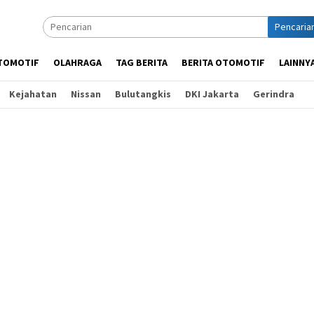
Pencaria
TOMOTIF
OLAHRAGA
TAG BERITA
BERITA OTOMOTIF
LAINNY
Kejahatan
Nissan
Bulutangkis
DKI Jakarta
Gerindra