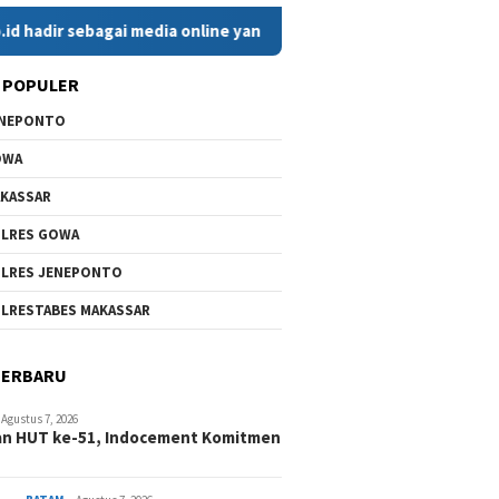
 sebagai media online yang menyajikan berita cepat, faktual, d
 POPULER
ENEPONTO
OWA
KASSAR
LRES GOWA
LRES JENEPONTO
LRESTABES MAKASSAR
TERBARU
Agustus 7, 2026
an HUT ke-51, Indocement Komitmen