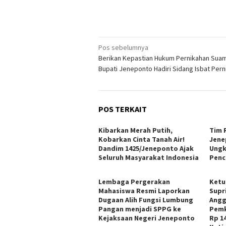
Navigasi
Pos sebelumnya
Berikan Kepastian Hukum Pernikahan Suami-
pos
Bupati Jeneponto Hadiri Sidang Isbat Pern
POS TERKAIT
Kibarkan Merah Putih,
Tim 
Kobarkan Cinta Tanah Air!
Jene
Dandim 1425/Jeneponto Ajak
Ungk
Seluruh Masyarakat Indonesia
Penc
Lembaga Pergerakan
Ketu
Mahasiswa Resmi Laporkan
Supr
Dugaan Alih Fungsi Lumbung
Angg
Pangan menjadi SPPG ke
Pemk
Kejaksaan Negeri Jeneponto
Rp 1