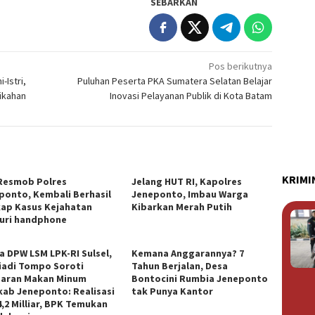
SEBARKAN
Pos berikutnya
Istri,
Puluhan Peserta PKA Sumatera Selatan Belajar
ikahan
Inovasi Pelayanan Publik di Kota Batam
KRIMI
Resmob Polres
Jelang HUT RI, Kapolres
ponto, Kembali Berhasil
Jeneponto, Imbau Warga
ap Kasus Kejahatan
Kibarkan Merah Putih
uri handphone
a DPW LSM LPK-RI Sulsel,
Kemana Anggarannya? 7
iadi Tompo Soroti
Tahun Berjalan, Desa
aran Makan Minum
Bontocini Rumbia Jeneponto
ab Jeneponto: Realisasi
tak Punya Kantor
4,2 Milliar, BPK Temukan