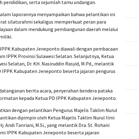
oh pendidikan, serta sejumlah tamu undangan.
., dalam laporannya menyampaikan bahwa pelantikan ini
t silaturahmi sekaligus memperkuat peran para
udayaan dalam mendukung pembangunan daerah melalui
iliki.
h IPPK Kabupaten Jeneponto diawali dengan pembacaan
m IPPK Provinsi Sulawesi Selatan. Selanjutnya, Ketua
si Selatan, Dr. KH. Nasiruddin Rasyid, M.Pd., melantik
 PD IPPK Kabupaten Jeneponto beserta jajaran pengurus
ndatanganan berita acara, penyerahan bendera pataka
hormatan kepada Ketua PD IPPK Kabupaten Jeneponto.
utkan dengan pelantikan Pengurus Majelis Taklim Nurul
ntikan dipimpin oleh Ketua Majelis Taklim Nurul Ilmi
j. Andi Tanriani, M.Si., yang melantik Dra. St. Rohani
Ilmi IPPK Kabupaten Jeneponto beserta jajaran