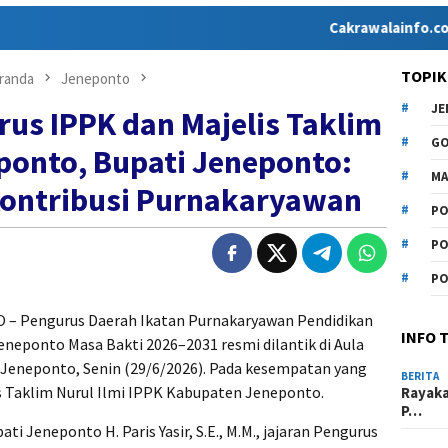
Cakrawalainfo.co.id hadir
TOPIK
randa
Jeneponto
J
rus IPPK dan Majelis Taklim
G
eponto, Bupati Jeneponto:
MA
Kontribusi Purnakaryawan
PO
PO
PO
 Pengurus Daerah Ikatan Purnakaryawan Pendidikan
INFO 
neponto Masa Bakti 2026–2031 resmi dilantik di Aula
Jeneponto, Senin (29/6/2026). Pada kesempatan yang
BERITA
is Taklim Nurul Ilmi IPPK Kabupaten Jeneponto.
Rayak
P…
ti Jeneponto H. Paris Yasir, S.E., M.M., jajaran Pengurus