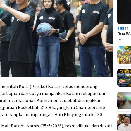
BERITA
Dua Wa
…
merintah Kota (Pemko) Batam terus mendorong
ai bagian dari upaya menjadikan Batam sebagai tuan
araf internasional. Komitmen tersebut ditunjukkan
nggaraan Basketball 3×3 Bhayangkara Championship
dalam rangka memperingati Hari Bhayangkara ke-80.
Mall Batam, Kamis (25/6/2026), resmi dibuka dan diikuti