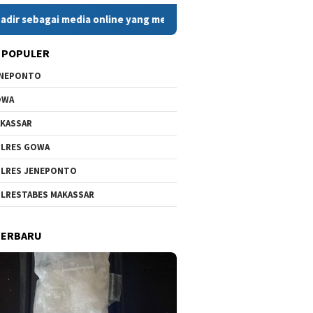
 media online yang menyajikan berita cepat, faktual, dan berim
 POPULER
ENEPONTO
OWA
KASSAR
LRES GOWA
LRES JENEPONTO
LRESTABES MAKASSAR
TERBARU