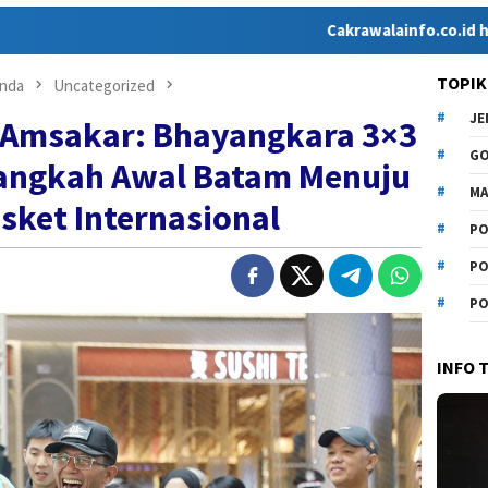
Cakrawalainfo.co.id hadir sebagai
TOPIK
nda
Uncategorized
J
, Amsakar: Bhayangkara 3×3
G
angkah Awal Batam Menuju
MA
sket Internasional
PO
PO
PO
INFO 