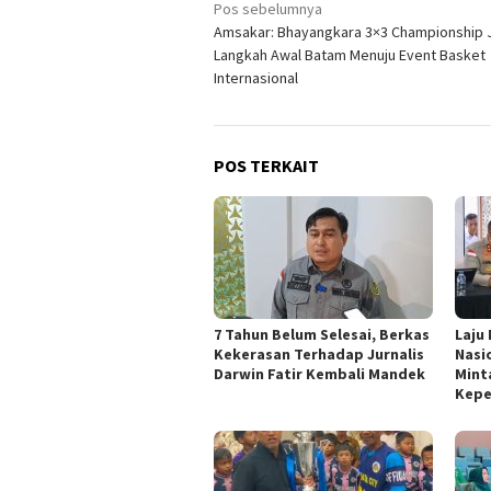
Navigasi
Pos sebelumnya
Amsakar: Bhayangkara 3×3 Championship 
pos
Langkah Awal Batam Menuju Event Basket
Internasional
POS TERKAIT
7 Tahun Belum Selesai, Berkas
Laju
Kekerasan Terhadap Jurnalis
Nasi
Darwin Fatir Kembali Mandek
Mint
Kepe