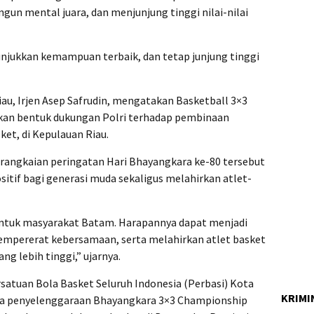
 mental juara, dan menjunjung tinggi nilai-nilai
njukkan kemampuan terbaik, dan tetap junjung tinggi
au, Irjen Asep Safrudin, mengatakan Basketball 3×3
an bentuk dukungan Polri terhadap pembinaan
ket, di Kepulauan Riau.
 rangkaian peringatan Hari Bhayangkara ke-80 tersebut
tif bagi generasi muda sekaligus melahirkan atlet-
untuk masyarakat Batam. Harapannya dapat menjadi
mpererat kebersamaan, serta melahirkan atlet basket
ng lebih tinggi,” ujarnya.
satuan Bola Basket Seluruh Indonesia (Perbasi) Kota
KRIMI
a penyelenggaraan Bhayangkara 3×3 Championship