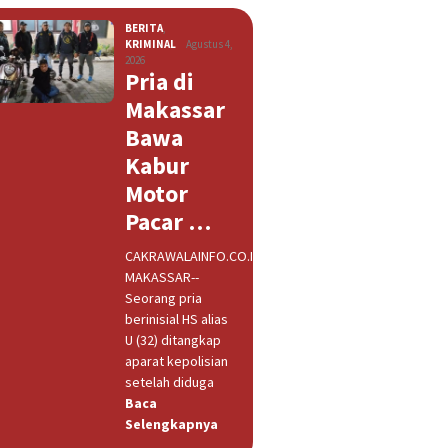
BERITA
,
KRIMINAL
Agustus 4,
2026
Pria di
Makassar
Bawa
Kabur
Motor
Pacar …
CAKRAWALAINFO.CO.ID,
MAKASSAR--
Seorang pria
berinisial HS alias
U (32) ditangkap
aparat kepolisian
setelah diduga
Baca
Selengkapnya