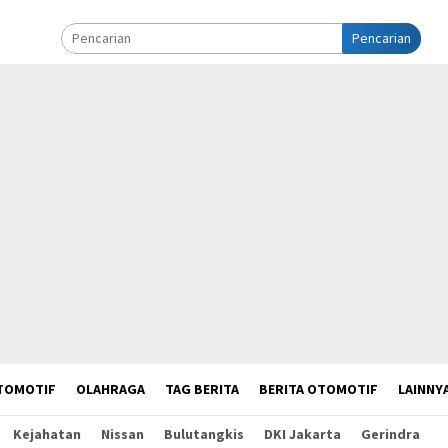
Pencarian
TOMOTIF
OLAHRAGA
TAG BERITA
BERITA OTOMOTIF
LAINNY
Kejahatan
Nissan
Bulutangkis
DKI Jakarta
Gerindra