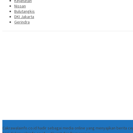
Kejahatan
Nissan
Bulutangkis
DKI Jakarta
Gerindra
Tentang
Cakrawalainfo.co.id hadir sebagai media online yang menyajikan berita 