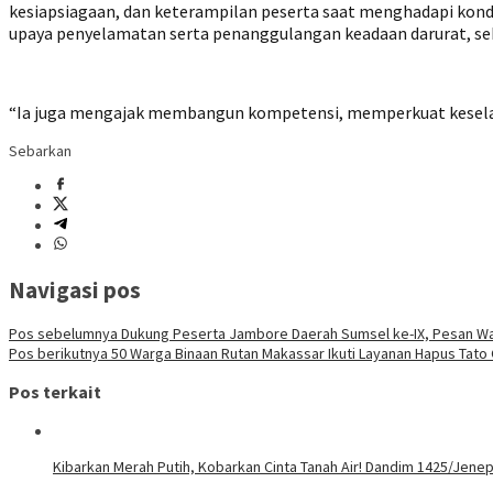
kesiapsiagaan, dan keterampilan peserta saat menghadapi kondi
upaya penyelamatan serta penanggulangan keadaan darurat, sek
“Ia juga mengajak membangun kompetensi, memperkuat keselam
Sebarkan
Navigasi pos
Pos sebelumnya
Dukung Peserta Jambore Daerah Sumsel ke-IX, Pesan Wabu
Pos berikutnya
50 Warga Binaan Rutan Makassar Ikuti Layanan Hapus Tato 
Pos terkait
Kibarkan Merah Putih, Kobarkan Cinta Tanah Air! Dandim 1425/Jene