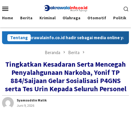
Loncat
Menu
ke
Mobile
konten
Home
Berita
Kriminal
Olahraga
Otomotif
Politik
Cakrawalainfo.co.id hadir sebagai media online yang menyaj
Tentang
Beranda
Berita
Tingkatkan Kesadaran Serta Mencegah
Penyalahgunaan Narkoba, Yonif TP
884/Saijaan Gelar Sosialisasi P4GNS
serta Tes Urin Kepada Seluruh Personel
Syamsuddin Malik
Juni 9, 2026