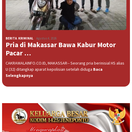
BERITA
,
KRIMINAL
Agustus 4, 2026
Pria di Makassar Bawa Kabur Motor
Pacar …
CAKRAWALAINFO.CO.ID, MAKASSAR-- Seorang pria berinisial HS alias
U (32) ditangkap aparat kepolisian setelah diduga
Baca
Selengkapnya