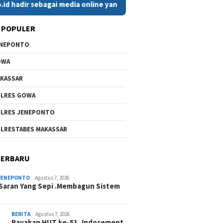
 sebagai media online yang menyajikan berita cepat, faktual, d
 POPULER
ENEPONTO
OWA
KASSAR
LRES GOWA
LRES JENEPONTO
LRESTABES MAKASSAR
TERBARU
JENEPONTO
Agustus 7, 2026
Saran Yang Sepi .Membagun Sistem
BERITA
Agustus 7, 2026
Rayakan HUT ke-51, Indocement