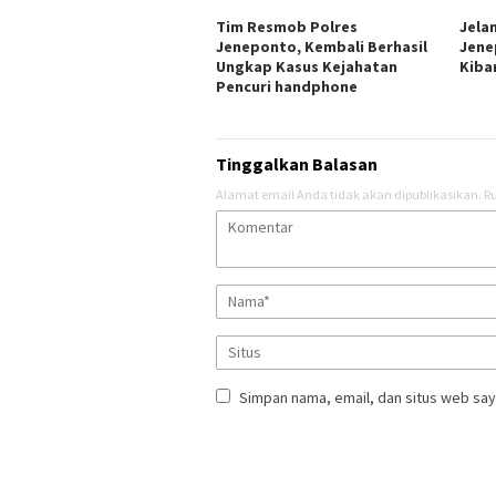
Tim Resmob Polres
Jela
Jeneponto, Kembali Berhasil
Jene
Ungkap Kasus Kejahatan
Kiba
Pencuri handphone
Tinggalkan Balasan
Alamat email Anda tidak akan dipublikasikan.
Ru
Simpan nama, email, dan situs web say