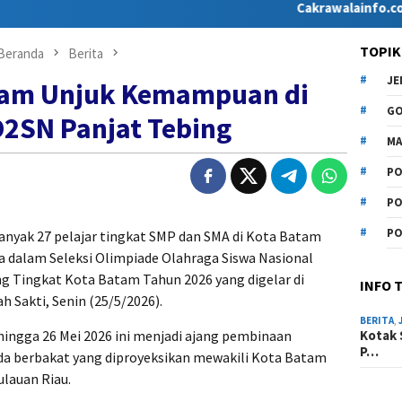
Cakrawalainfo.co.id hadir
TOPIK
Beranda
Berita
J
tam Unjuk Kemampuan di
G
O2SN Panjat Tebing
MA
PO
PO
PO
nyak 27 pelajar tingkat SMP dan SMA di Kota Batam
dalam Seleksi Olimpiade Olahraga Siswa Nasional
g Tingkat Kota Batam Tahun 2026 yang digelar di
INFO 
 Sakti, Senin (25/5/2026).
BERITA
,
Kotak 
hingga 26 Mei 2026 ini menjadi ajang pembinaan
P…
uda berbakat yang diproyeksikan mewakili Kota Batam
ulauan Riau.