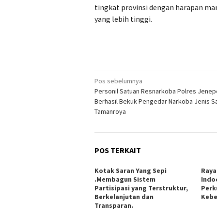
tingkat provinsi dengan harapan m
yang lebih tinggi.
Navigasi
Pos sebelumnya
Personil Satuan Resnarkoba Polres Jene
pos
Berhasil Bekuk Pengedar Narkoba Jenis S
Tamanroya
POS TERKAIT
Kotak Saran Yang Sepi
Raya
.Membagun Sistem
Indo
Partisipasi yang Terstruktur,
Perk
Berkelanjutan dan
Kebe
Transparan.