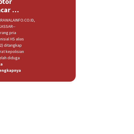
otor
acar …
RAWALAINFO.CO.ID,
ASSAR--
rang pria
nisial HS alias
32) ditangkap
rat kepolisian
elah diduga
ca
engkapnya