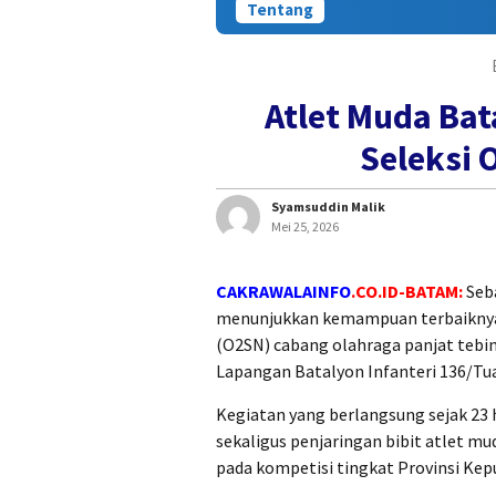
Tentang
Atlet Muda Ba
Seleksi 
Syamsuddin Malik
Mei 25, 2026
CAKRAWALAINFO
.CO.ID-BATAM:
Seba
menunjukkan kemampuan terbaiknya 
(O2SN) cabang olahraga panjat tebin
Lapangan Batalyon Infanteri 136/Tuah
Kegiatan yang berlangsung sejak 23 
sekaligus penjaringan bibit atlet m
pada kompetisi tingkat Provinsi Kep