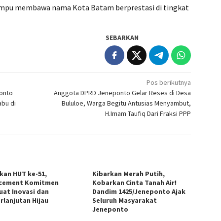
ampu membawa nama Kota Batam berprestasi di tingkat
SEBARKAN
Pos berikutnya
ponto
Anggota DPRD Jeneponto Gelar Reses di Desa
abu di
Bululoe, Warga Begitu Antusias Menyambut,
H.Imam Taufiq Dari Fraksi PPP
kan HUT ke-51,
Kibarkan Merah Putih,
cement Komitmen
Kobarkan Cinta Tanah Air!
uat Inovasi dan
Dandim 1425/Jeneponto Ajak
rlanjutan Hijau
Seluruh Masyarakat
Jeneponto