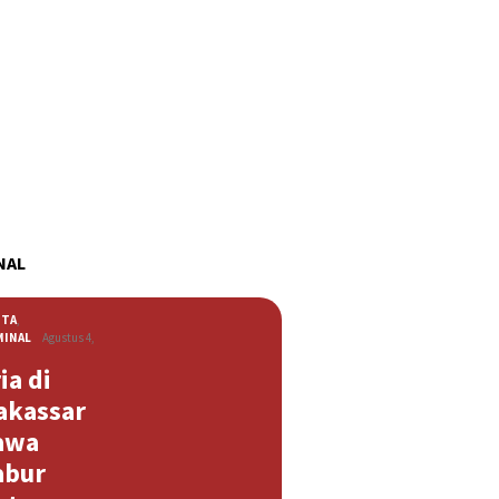
NAL
ITA
,
MINAL
Agustus 4,
ia di
akassar
awa
abur