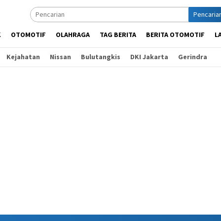
Pencaria
K
OTOMOTIF
OLAHRAGA
TAG BERITA
BERITA OTOMOTIF
L
Kejahatan
Nissan
Bulutangkis
DKI Jakarta
Gerindra