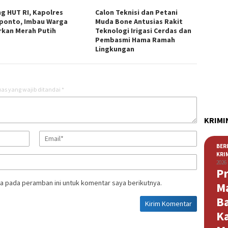
ng HUT RI, Kapolres
Calon Teknisi dan Petani
ponto, Imbau Warga
Muda Bone Antusias Rakit
rkan Merah Putih
Teknologi Irigasi Cerdas dan
Pembasmi Hama Ramah
Lingkungan
as yang wajib ditandai
*
KRIMI
BER
KRI
2026
Pr
a pada peramban ini untuk komentar saya berikutnya.
M
B
K