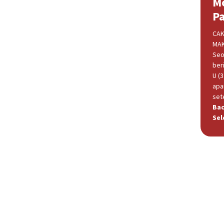
M
P
CAK
MAK
Seo
beri
U (
apa
set
Ba
Sel