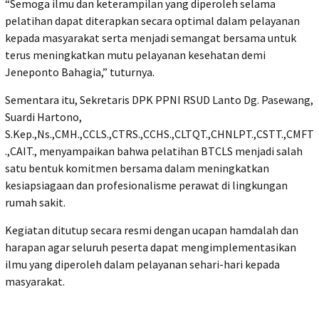
“Semoga ilmu dan keterampilan yang diperoleh selama
pelatihan dapat diterapkan secara optimal dalam pelayanan
kepada masyarakat serta menjadi semangat bersama untuk
terus meningkatkan mutu pelayanan kesehatan demi
Jeneponto Bahagia,” tuturnya.
Sementara itu, Sekretaris DPK PPNI RSUD Lanto Dg. Pasewang,
Suardi Hartono,
S.Kep.,Ns.,CMH.,CCLS.,CTRS.,CCHS.,CLTQT.,CHNLPT.,CSTT.,CMFT
.,CAIT., menyampaikan bahwa pelatihan BTCLS menjadi salah
satu bentuk komitmen bersama dalam meningkatkan
kesiapsiagaan dan profesionalisme perawat di lingkungan
rumah sakit.
Kegiatan ditutup secara resmi dengan ucapan hamdalah dan
harapan agar seluruh peserta dapat mengimplementasikan
ilmu yang diperoleh dalam pelayanan sehari-hari kepada
masyarakat.