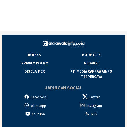
INDEKS
KODE ETIK
PRIVACY POLICY
REDAKSI
DISCLAIMER
PT. MEDIA CAKRAWAINFO
TERPERCAYA
JARINGAN SOCIAL
Facebook
Twitter
WhatsApp
Instagram
Youtube
RSS