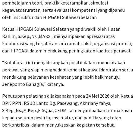
pembelajaran teori, praktik keterampilan, simulasi
kegawatdaruratan, serta evaluasi kompetensi yang dipandu
oleh instruktur dari HIPGABI Sulawesi Selatan.
Ketua HIPGABI Sulawesi Selatan yang diwakili oleh Hasan
Rahim, S.Kep.,Ns.,MARS., menyampaikan apresiasi atas
kolaborasi yang terjalin antara rumah sakit, organisasi profesi,
dan HIPGABI dalam mendukung peningkatan kualitas perawat.
“Kolaborasi ini menjadi langkah positif dalam menciptakan
perawat yang siap menghadapi kondisi kegawatdaruratan serta
mendukung pelayanan kesehatan yang lebih baik menuju
Jeneponto Bahagia,” katanya.
Penutupan pelatihan dilaksanakan pada 24 Mei 2026 oleh Ketua
DPK PPNI RSUD Lanto Dg. Pasewang, Akhriany Yahya,
S.Kep.,Ns.,M.Kep.,FISQua.,CEDM. Ia menyampaikan terima kasih
kepada seluruh peserta, instruktur, dan panitia yang telah
berkontribusi dalam menyukseskan kegiatan tersebut.