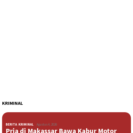
KRIMINAL
BERITA
,
KRIMINAL
Agustus 4, 2026
Pria di Makassar Bawa Kabur Motor