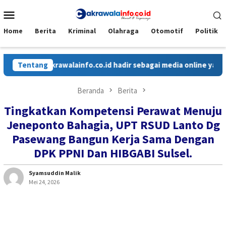
Loncat
Menu
ke
Mobile
konten
Home
Berita
Kriminal
Olahraga
Otomotif
Politik
Cakrawalainfo.co.id hadir sebagai media online yang menyaji
Tentang
Beranda
Berita
Tingkatkan Kompetensi Perawat Menuju
Jeneponto Bahagia, UPT RSUD Lanto Dg
Pasewang Bangun Kerja Sama Dengan
DPK PPNI Dan HIBGABI Sulsel.
Syamsuddin Malik
Mei 24, 2026