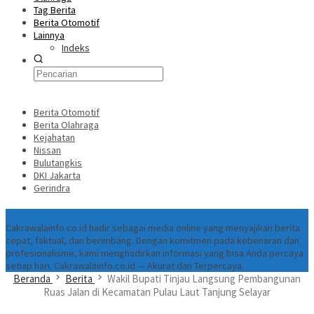
Tag Berita
Berita Otomotif
Lainnya
Indeks
Berita Otomotif
Berita Olahraga
Kejahatan
Nissan
Bulutangkis
DKI Jakarta
Gerindra
Tentang
Cakrawalainfo.co.id hadir sebagai media online yang menyajikan berita
cepat, faktual, dan berimbang. Dengan komitmen pada kebenaran dan
profesionalisme, kami menghadirkan informasi yang bisa Anda percaya
setiap hari. Cakrawalainfo.co.id — Akurat dan Terpercaya.
Beranda
Berita
Wakil Bupati Tinjau Langsung Pembangunan
Ruas Jalan di Kecamatan Pulau Laut Tanjung Selayar