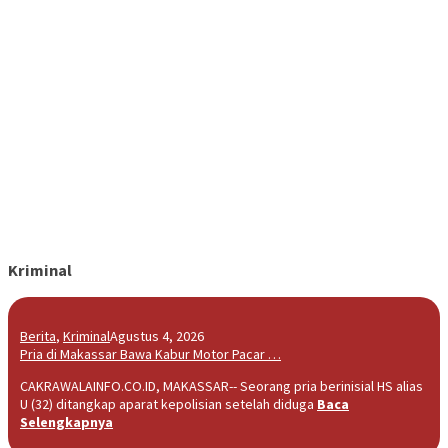
Kriminal
Berita
,
Kriminal
Agustus 4, 2026
Pria di Makassar Bawa Kabur Motor Pacar …
CAKRAWALAINFO.CO.ID, MAKASSAR-- Seorang pria berinisial HS alias
U (32) ditangkap aparat kepolisian setelah diduga
Baca
Selengkapnya