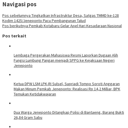
Navigasi pos
Pos sebelumnya
Tingkatkan Infrastruktur Desa, Satgas TMMD ke-128
Kodim 1425/Jeneponto Pacu Pembangunan Talud
Pos berikutnya
Pemkab Kotabaru Gelar Apel Hari Kesadaraan Nasional
Pos terkait
Lembaga Pergerakan Mahasiswa Resmi Laporkan Dugaan Alih
Fungsi Lumbung Pangan menjadi SPPG ke Kejaksaan Negeri
Jeneponto
Ketua DPW LSM LPK-RI Sulsel, Supriadi Tompo Soroti Anggaran
Makan Minum Pemkab Jeneponto: Realisasi Rp 14,2 Milliar, BPK
Temukan Ketidakwajaran
Dua Warga Jeneponto Ditangkap Polisi di Bantaeng, Barang Bukti
26,84 Gram Sabu