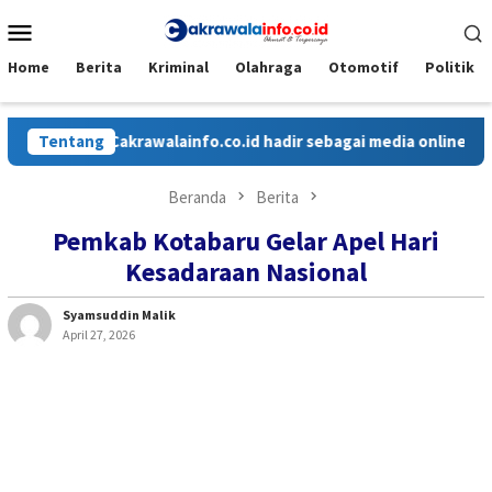
Loncat
Menu
ke
Mobile
konten
Home
Berita
Kriminal
Olahraga
Otomotif
Politik
Tentang
Cakrawalainfo.co.id hadir sebagai media online yang meny
Beranda
Berita
Pemkab Kotabaru Gelar Apel Hari
Kesadaraan Nasional
Syamsuddin Malik
April 27, 2026