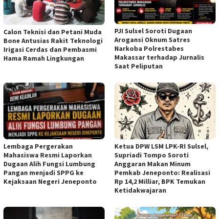
PJI Sulsel Soroti Dugaan
Calon Teknisi dan Petani Muda
Arogansi Oknum Satres
Bone Antusias Rakit Teknologi
Narkoba Polrestabes
Irigasi Cerdas dan Pembasmi
Makassar terhadap Jurnalis
Hama Ramah Lingkungan
Saat Peliputan
Lembaga Pergerakan
Ketua DPW LSM LPK-RI Sulsel,
Mahasiswa Resmi Laporkan
Supriadi Tompo Soroti
Dugaan Alih Fungsi Lumbung
Anggaran Makan Minum
Pangan menjadi SPPG ke
Pemkab Jeneponto: Realisasi
Kejaksaan Negeri Jeneponto
Rp 14,2 Milliar, BPK Temukan
Ketidakwajaran