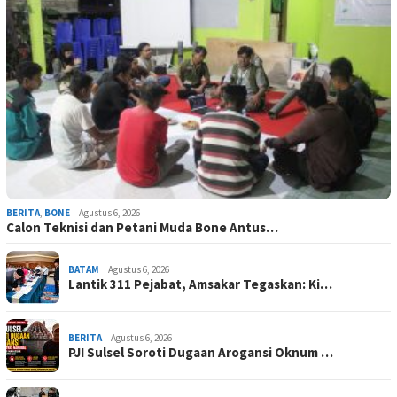
BERITA
,
BONE
Agustus 6, 2026
Calon Teknisi dan Petani Muda Bone Antus…
BATAM
Agustus 6, 2026
Lantik 311 Pejabat, Amsakar Tegaskan: Ki…
BERITA
Agustus 6, 2026
PJI Sulsel Soroti Dugaan Arogansi Oknum …