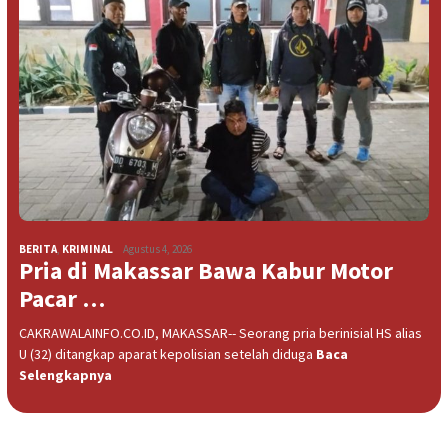
BERITA
,
KRIMINAL
Agustus 4, 2026
Pria di Makassar Bawa Kabur Motor
Pacar …
CAKRAWALAINFO.CO.ID, MAKASSAR-- Seorang pria berinisial HS alias
U (32) ditangkap aparat kepolisian setelah diduga
Baca
Selengkapnya