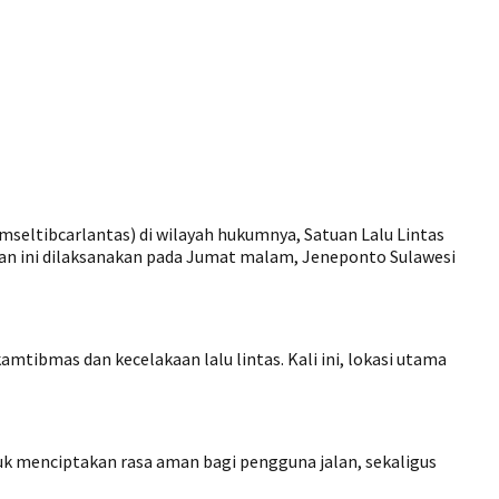
seltibcarlantas) di wilayah hukumnya, Satuan Lalu Lintas
atan ini dilaksanakan pada Jumat malam, Jeneponto Sulawesi
tibmas dan kecelakaan lalu lintas. Kali ini, lokasi utama
tuk menciptakan rasa aman bagi pengguna jalan, sekaligus