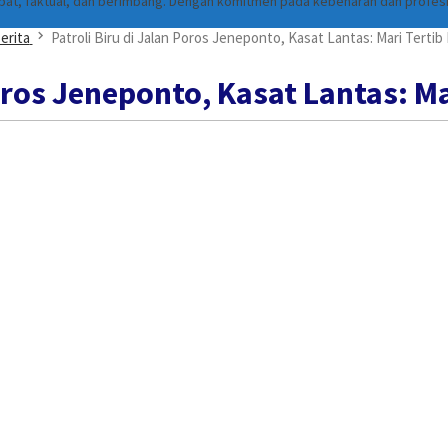
cepat, faktual, dan berimbang. Dengan komitmen pada kebenaran dan profes
erita
Patroli Biru di Jalan Poros Jeneponto, Kasat Lantas: Mari Tertib 
oros Jeneponto, Kasat Lantas: Ma