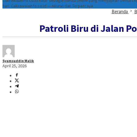
Cakrawalainfo.co.id hadir sebagai media online yang menyajikan berita 
hari. Cakrawalainfo.co.id — Akurat dan Terpercaya.
Beranda
B
Patroli Biru di Jalan P
Syamsuddin Malik
April 25, 2026