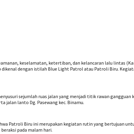
manan, keselamatan, ketertiban, dan kelancaran lalu lintas (Kam
ikenal dengan istilah Blue Light Patrol atau Patroli Biru. Kegi
usuri sejumlah ruas jalan yang menjadi titik rawan gangguan kam
rta jalan lanto Dg. Pasewang kec. Binamu.
hwa Patroli Biru ini merupakan kegiatan rutin yang bertujuan un
p beraksi pada malam hari.