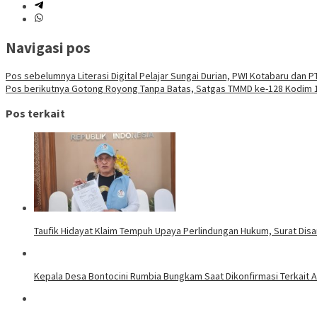
Navigasi pos
Pos sebelumnya
Literasi Digital Pelajar Sungai Durian, PWI Kotabaru dan 
Pos berikutnya
Gotong Royong Tanpa Batas, Satgas TMMD ke-128 Kodim 
Pos terkait
Taufik Hidayat Klaim Tempuh Upaya Perlindungan Hukum, Surat Dis
Kepala Desa Bontocini Rumbia Bungkam Saat Dikonfirmasi Terkai