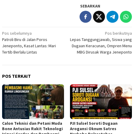
SEBARKAN
Navigasi
Pos sebelumnya
Pos berikutnya
Patroli Biru di Jalan Poros
Lepas Tanggungjawab, Siswa yang
pos
Jeneponto, Kasat Lantas: Mari
Dugaan Keracunan, Ompren Menu
Tertib Berlalu Lintas
MBG Dirusak Warga Jeneponto
POS TERKAIT
Calon Teknisi dan Petani Muda
PJI Sulsel Soroti Dugaan
Bone Antusias Rakit Teknologi
Arogansi Oknum Satres
Irigasi Cerdas dan Pembasmi
Narkoba Polrestabes