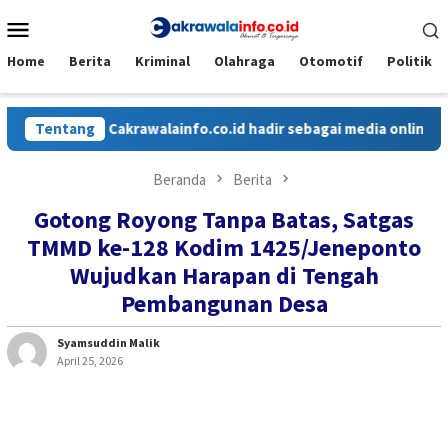
Loncat
Menu
ke
Mobile
konten
Home
Berita
Kriminal
Olahraga
Otomotif
Politik
Tentang
Cakrawalainfo.co.id hadir sebagai media online yang me
Beranda
Berita
Gotong Royong Tanpa Batas, Satgas
TMMD ke-128 Kodim 1425/Jeneponto
Wujudkan Harapan di Tengah
Pembangunan Desa
Syamsuddin Malik
April 25, 2026