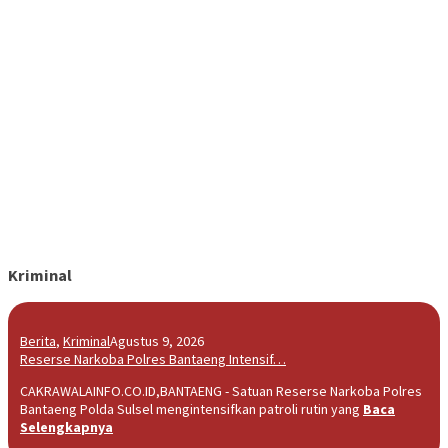
Kriminal
Berita
,
Kriminal
Agustus 9, 2026
Reserse Narkoba Polres Bantaeng Intensif…
CAKRAWALAINFO.CO.ID,BANTAENG - Satuan Reserse Narkoba Polres
Bantaeng Polda Sulsel mengintensifkan patroli rutin yang
Baca
Selengkapnya