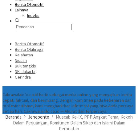
Berita Otomotif
Lainnya
Indeks
Berita Otomotif
Berita Olahraga
Kejahatan
Nissan
Bulutangkis
DKI Jakarta
Gerindra
Tentang
Cakrawalainfo.co.id hadir sebagai media online yang menyajikan berita
cepat, faktual, dan berimbang. Dengan komitmen pada kebenaran dan
profesionalisme, kami menghadirkan informasi yang bisa Anda percaya
setiap hari. Cakrawalainfo.co.id — Akurat dan Terpercaya.
Beranda
Jeneponto
Muscab Ke-IX, PPP Angkat Tema, Kokoh
Dalam Perjuangan, Komitmen Dalam Sikap dan Islami Dalam
Perbuatan