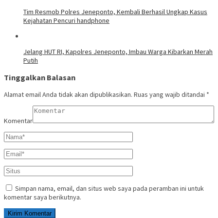
Tim Resmob Polres Jeneponto, Kembali Berhasil Ungkap Kasus
Kejahatan Pencuri handphone
Jelang HUT RI, Kapolres Jeneponto, Imbau Warga Kibarkan Merah
Putih
Tinggalkan Balasan
Alamat email Anda tidak akan dipublikasikan.
Ruas yang wajib ditandai
*
Komentar
Simpan nama, email, dan situs web saya pada peramban ini untuk
komentar saya berikutnya.